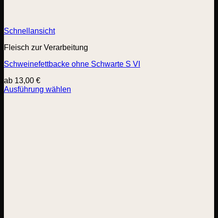
Schnellansicht
Fleisch zur Verarbeitung
Schweinefettbacke ohne Schwarte S VI
ab
13,00
€
Ausführung wählen
Dieses
Produkt
weist
mehrere
Varianten
auf.
Die
Optionen
können
auf
der
Produktseite
gewählt
werden