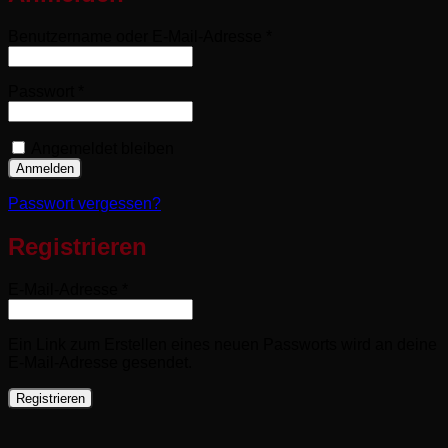
Erforderlich
Benutzername oder E-Mail-Adresse
*
Erforderlich
Passwort
*
Angemeldet bleiben
Anmelden
Passwort vergessen?
Registrieren
Erforderlich
E-Mail-Adresse
*
Ein Link zum Erstellen eines neuen Passworts wird an deine
E-Mail-Adresse gesendet.
Registrieren