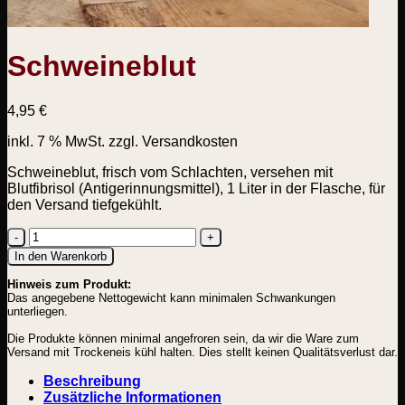
Schweineblut
4,95
€
inkl. 7 % MwSt.
zzgl. Versandkosten
Schweineblut, frisch vom Schlachten, versehen mit
Blutfibrisol (Antigerinnungsmittel), 1 Liter in der Flasche, für
den Versand tiefgekühlt.
Schweineblut
In den Warenkorb
Menge
Hinweis zum Produkt:
Das angegebene Nettogewicht kann minimalen Schwankungen
unterliegen.
Die Produkte können minimal angefroren sein, da wir die Ware zum
Versand mit Trockeneis kühl halten. Dies stellt keinen Qualitätsverlust dar.
Beschreibung
Zusätzliche Informationen