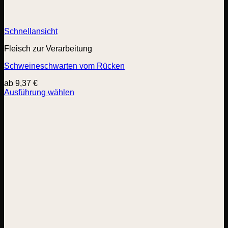
Schnellansicht
Fleisch zur Verarbeitung
Schweineschwarten vom Rücken
ab
9,37
€
Ausführung wählen
Dieses
Produkt
weist
mehrere
Varianten
auf.
Die
Optionen
können
auf
der
Produktseite
gewählt
werden