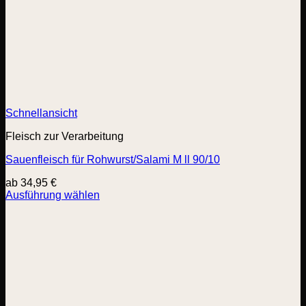
Schnellansicht
Fleisch zur Verarbeitung
Sauenfleisch für Rohwurst/Salami M ll 90/10
ab
34,95
€
Ausführung wählen
Dieses
Produkt
weist
mehrere
Varianten
auf.
Die
Optionen
können