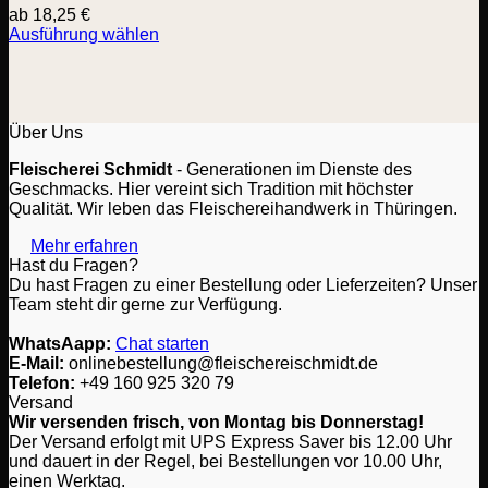
ab
18,25
€
Ausführung wählen
Dieses
Produkt
weist
mehrere
Varianten
Über Uns
auf.
Fleischerei Schmidt
- Generationen im Dienste des
Die
Geschmacks. Hier vereint sich Tradition mit höchster
Optionen
Qualität. Wir leben das Fleischereihandwerk in Thüringen.
können
auf
Mehr erfahren
der
Hast du Fragen?
Produktseite
Du hast Fragen zu einer Bestellung oder Lieferzeiten? Unser
gewählt
Team steht dir gerne zur Verfügung.
werden
WhatsAapp:
Chat starten
E-Mail:
onlinebestellung@fleischereischmidt.de
Telefon:
‎+49 160 925 320 79
Versand
Wir versenden frisch, von Montag bis Donnerstag!
Der Versand erfolgt mit UPS Express Saver bis 12.00 Uhr
und dauert in der Regel, bei Bestellungen vor 10.00 Uhr,
einen Werktag.