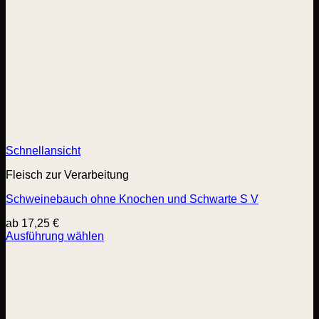
Schnellansicht
Fleisch zur Verarbeitung
Schweinebauch ohne Knochen und Schwarte S V
ab
17,25
€
Ausführung wählen
Dieses
Produkt
weist
mehrere
Varianten
auf.