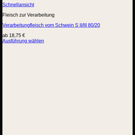
Schnellansicht
Fleisch zur Verarbeitung
Verarbeitungfleisch vom Schwein S II/III 80/20
ab
18,75
€
Ausführung wählen
Dieses
Produkt
weist
mehrere
Varianten
auf.
Die
Optionen
können
auf
der
Produktseite
gewählt
werden