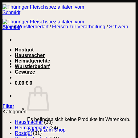
Zum
Inhalt
springen
Start
/
Wurstlerbedarf
/
Fleisch zur Verarbeitung
/
Schwein
Rostgut
Hausmacher
Heimatgerichte
Wurstlerbedarf
Gewürze
0,00
€
0
Filter
Kategorien
Es befinden sich keine Produkte im Warenkorb.
Hausmacher
(38)
Heimatgerichte
(34)
Zurück zum Shop
Rostgut
(31)