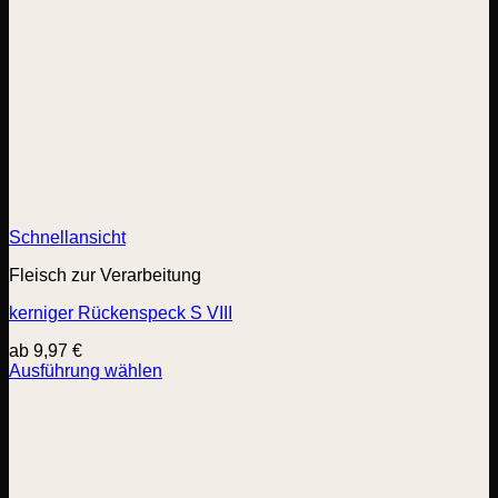
Schnellansicht
Fleisch zur Verarbeitung
kerniger Rückenspeck S VIII
ab
9,97
€
Ausführung wählen
Dieses
Produkt
weist
mehrere
Varianten
auf.