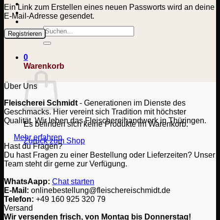
Ein Link zum Erstellen eines neuen Passworts wird an deine
E-Mail-Adresse gesendet.
Suchen
Registrieren
nach:
0
Warenkorb
Über Uns
Fleischerei Schmidt
- Generationen im Dienste des
Geschmacks. Hier vereint sich Tradition mit höchster
Qualität. Wir leben das Fleischereihandwerk in Thüringen.
Es befinden sich keine Produkte im Warenkorb.
Mehr erfahren
Zurück zum Shop
Hast du Fragen?
Du hast Fragen zu einer Bestellung oder Lieferzeiten? Unser
Team steht dir gerne zur Verfügung.
WhatsAapp:
Chat starten
E-Mail:
onlinebestellung@fleischereischmidt.de
Telefon:
‎+49 160 925 320 79
Versand
Wir versenden frisch, von Montag bis Donnerstag!