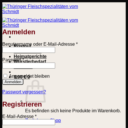
Zum
Inhalt
springen
Anmelden
Erforderlich
Benutzername oder E-Mail-Adresse
*
Rostgut
Hausmacher
Heimatgerichte
Erforderlich
Passwort
*
Wurstlerbedarf
Gewürze
Angemeldet bleiben
0,00
€
0
Anmelden
Passwort vergessen?
Registrieren
Es befinden sich keine Produkte im Warenkorb.
Erforderlich
E-Mail-Adresse
*
Zurück zum Shop