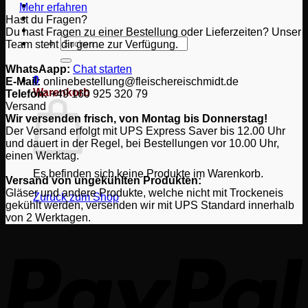
Mehr erfahren
Hast du Fragen?
Du hast Fragen zu einer Bestellung oder Lieferzeiten? Unser
Suchen
Team steht dir gerne zur Verfügung.
nach:
WhatsAapp:
Chat starten
0
E-Mail:
onlinebestellung@fleischereischmidt.de
Warenkorb
Telefon:
‎+49 160 925 320 79
Versand
Wir versenden frisch, von Montag bis Donnerstag!
Der Versand erfolgt mit UPS Express Saver bis 12.00 Uhr
und dauert in der Regel, bei Bestellungen vor 10.00 Uhr,
einen Werktag.
Es befinden sich keine Produkte im Warenkorb.
Versand von ungekühlten Produkten:
Gläser und andere Produkte, welche nicht mit Trockeneis
Zurück zum Shop
gekühlt werden, versenden wir mit UPS Standard innerhalb
von 2 Werktagen.
P