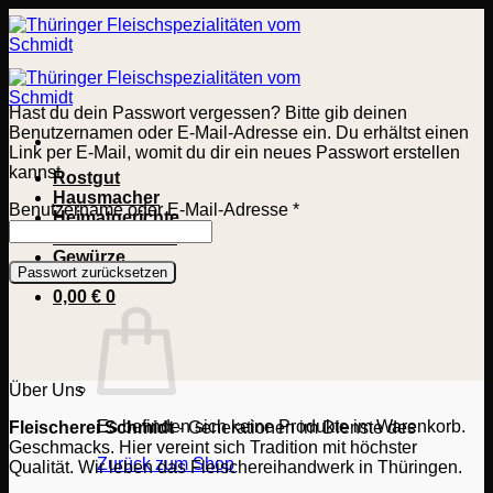
Zum
Inhalt
springen
Hast du dein Passwort vergessen? Bitte gib deinen
Benutzernamen oder E-Mail-Adresse ein. Du erhältst einen
Link per E-Mail, womit du dir ein neues Passwort erstellen
kannst.
Rostgut
Hausmacher
Erforderlich
Benutzername oder E-Mail-Adresse
*
Heimatgerichte
Wurstlerbedarf
Gewürze
Passwort zurücksetzen
0,00
€
0
Über Uns
Es befinden sich keine Produkte im Warenkorb.
Fleischerei Schmidt
- Generationen im Dienste des
Geschmacks. Hier vereint sich Tradition mit höchster
Zurück zum Shop
Qualität. Wir leben das Fleischereihandwerk in Thüringen.