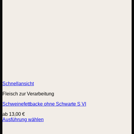
Schnellansicht
Fleisch zur Verarbeitung
Schweinefettbacke ohne Schwarte S VI
ab
13,00
€
Ausführung wählen
Dieses
Produkt