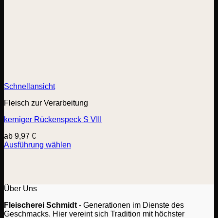
Schnellansicht
Fleisch zur Verarbeitung
kerniger Rückenspeck S VIII
ab
9,97
€
Ausführung wählen
Dieses
Produkt
weist
mehrere
Varianten
Über Uns
auf.
Fleischerei Schmidt
- Generationen im Dienste des
Die
Geschmacks. Hier vereint sich Tradition mit höchster
Optionen