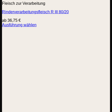
Fleisch zur Verarbeitung
Rinderverarbeitungsfleisch R III 80/20
ab
36,75
€
Ausführung wählen
Dieses
Produkt
weist
mehrere
Varianten
auf.
Die
Optionen
können
auf
der
Produktseite
gewählt
werden