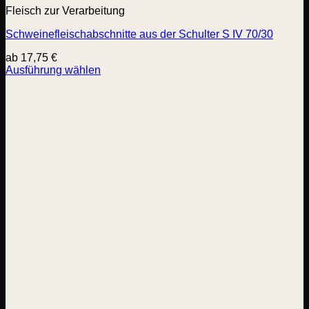
Fleisch zur Verarbeitung
Schweinefleischabschnitte aus der Schulter S IV 70/30
ab
17,75
€
Ausführung wählen
Dieses
Produkt
weist
mehrere
Varianten
auf.
Die
Optionen
können
auf
der
Produktseite
gewählt
werden