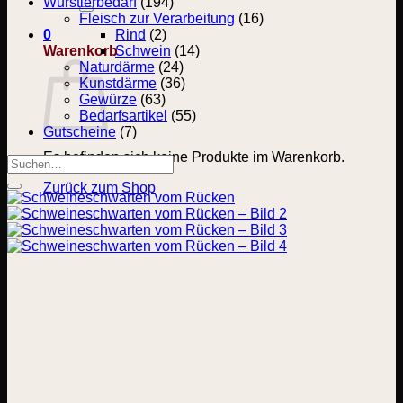
nach:
Wurstlerbedarf
(194)
Fleisch zur Verarbeitung
(16)
0
Rind
(2)
Warenkorb
Schwein
(14)
Naturdärme
(24)
Kunstdärme
(36)
Gewürze
(63)
Bedarfsartikel
(55)
Gutscheine
(7)
Es befinden sich keine Produkte im Warenkorb.
Suchen
nach:
Zurück zum Shop