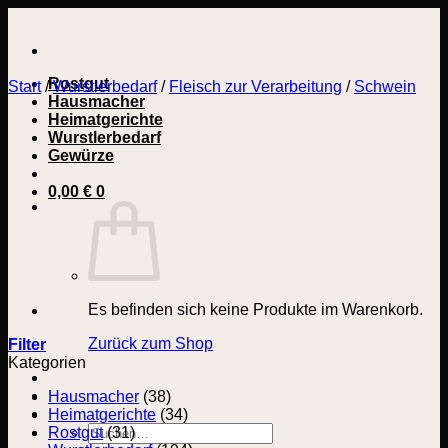
Zum
Inhalt
springen
Rostgut
Start
/
Wurstlerbedarf
/
Fleisch zur Verarbeitung
/
Schwein
Hausmacher
Heimatgerichte
Wurstlerbedarf
Gewürze
0,00
€
0
Es befinden sich keine Produkte im Warenkorb.
Zurück zum Shop
Filter
Kategorien
Hausmacher
(38)
Heimatgerichte
(34)
Suchen
Rostgut
(31)