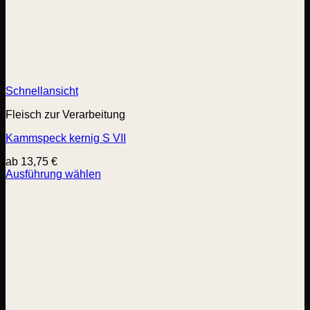
Schnellansicht
Fleisch zur Verarbeitung
Kammspeck kernig S VII
ab
13,75
€
Ausführung wählen
Dieses
Produkt
weist
mehrere
Varianten
auf.
Die
Optionen
können
auf