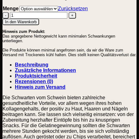
Menge
Zurücksetzen
Schweineschwarten
In den Warenkorb
vom
Hinweis zum Produkt:
Rücken
Das angegebene Nettogewicht kann minimalen Schwankungen
Menge
unterliegen.
Die Produkte können minimal angefroren sein, da wir die Ware zum
Versand mit Trockeneis kühl halten. Dies stellt keinen Qualitätsverlust dar.
Beschreibung
Zusätzliche Informationen
Produktsicherheit
Rezensionen (0)
Hinweis zum Versand
Die Schwarten vom Schwein bieten zahlreiche
gesundheitliche Vorteile, vor allem wegen ihres hohen
Kollagengehalts, der positiv zu Haut, Haaren und Nägeln
beitragen kann. Sie lassen sich vielseitig einsetzen: von der
Zubereitung herzhafter Eintöpfe bis hin zu knusprigen
Snacks. Für die Gelatinegewinnung sollten die Schwarten
mehrere Stunden gekocht werden, bis sie sich vollständig
auflösen. Auch geröstet oder zu Chips verarbeitet, bereichert