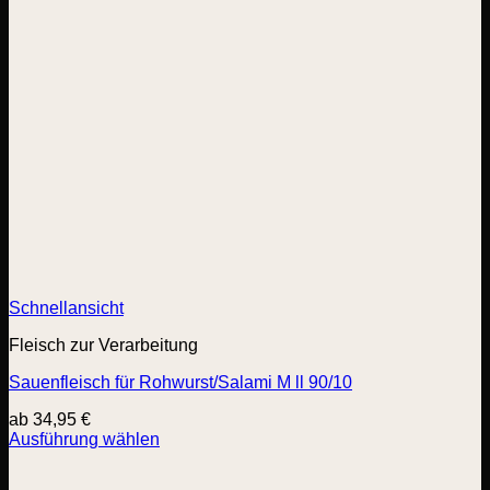
Schnellansicht
Fleisch zur Verarbeitung
Sauenfleisch für Rohwurst/Salami M ll 90/10
ab
34,95
€
Ausführung wählen
Dieses
Produkt