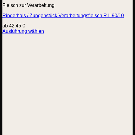
Fleisch zur Verarbeitung
Rinderhals / Zungenstück Verarbeitungsfleisch R II 90/10
ab
42,45
€
Ausführung wählen
Dieses
Produkt
weist
mehrere
Varianten
auf.
Die
Optionen
können
auf
der
Produktseite
gewählt
werden