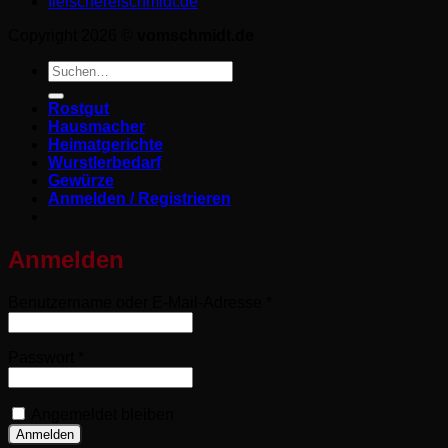
fleischereischmidt.de
Copyright 2026 ©
vomschmidt.de
Suchen
nach:
Rostgut
Hausmacher
Heimatgerichte
Wurstlerbedarf
Gewürze
Anmelden / Registrieren
Anmelden
Erforderlich
Benutzername oder E-Mail-Adresse
*
Erforderlich
Passwort
*
Angemeldet bleiben
Anmelden