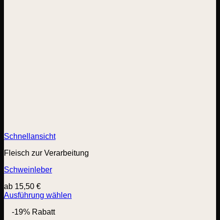
Schnellansicht
Fleisch zur Verarbeitung
Schweinleber
ab
15,50
€
Ausführung wählen
Dieses
-19% Rabatt
Produkt