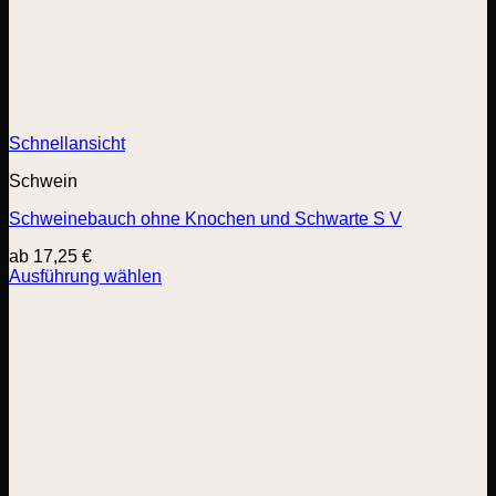
Schnellansicht
Schwein
Schweinebauch ohne Knochen und Schwarte S V
ab
17,25
€
Ausführung wählen
Dieses
Produkt
weist
mehrere
Varianten
auf.
Die
Optionen
können
auf
der