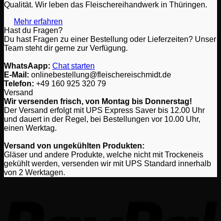
Qualität. Wir leben das Fleischereihandwerk in Thüringen.
können
auf
Mehr erfahren
der
Hast du Fragen?
Produktseite
Du hast Fragen zu einer Bestellung oder Lieferzeiten? Unser
gewählt
Team steht dir gerne zur Verfügung.
werden
WhatsAapp:
Chat starten
E-Mail:
onlinebestellung@fleischereischmidt.de
Telefon:
‎+49 160 925 320 79
Versand
Wir versenden frisch, von Montag bis Donnerstag!
Der Versand erfolgt mit UPS Express Saver bis 12.00 Uhr
und dauert in der Regel, bei Bestellungen vor 10.00 Uhr,
einen Werktag.
Versand von ungekühlten Produkten:
Gläser und andere Produkte, welche nicht mit Trockeneis
gekühlt werden, versenden wir mit UPS Standard innerhalb
von 2 Werktagen.
P