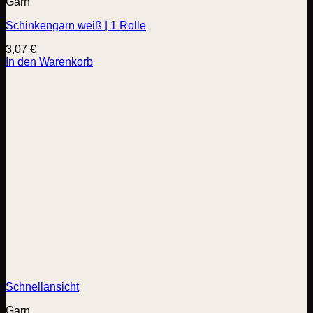
Garn
Schinkengarn weiß | 1 Rolle
3,07
€
In den Warenkorb
Schnellansicht
Garn