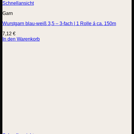
Schnellansicht
Garn
Wurstgarn blau-weiß 3,5 – 3-fach | 1 Rolle á ca. 150m
7,12
€
In den Warenkorb