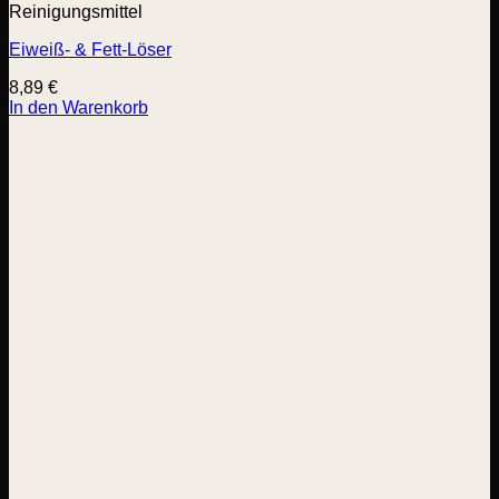
Reinigungsmittel
Eiweiß- & Fett-Löser
8,89
€
In den Warenkorb