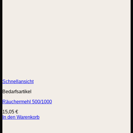
Schnellansicht
Bedarfsartikel
Räuchermehl 500/1000
15,05
€
In den Warenkorb