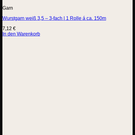
Garn
Wurstgarn weiß 3,5 – 3-fach | 1 Rolle á ca. 150m
7,12
€
In den Warenkorb