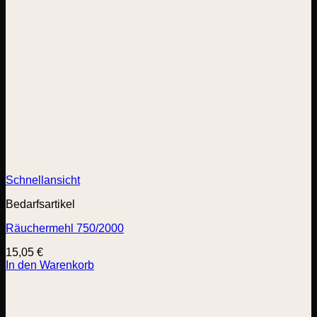
Schnellansicht
Bedarfsartikel
Räuchermehl 750/2000
15,05
€
In den Warenkorb