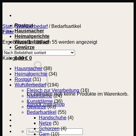
Zum
Inhalt
springen
Rostgut
Start
/
Wurstlerbedarf
/
Bedarfsartikel
Hausmacher
Filter
Heimatgerichte
Wurstlerbedarf
Nach
Ergebnisse 1 – 36 von 55 werden angezeigt
Gewürze
Beliebtheit
sortiert
Kategorien
0,00
€
0
Hausmacher
(38)
Heimatgerichte
(34)
Rostgut
(31)
Wurstlerbedarf
(194)
Fleisch zur Verarbeitung
(16)
Es befinden sich keine Produkte im Warenkorb.
Naturdärme
(24)
Kunstdärme
(36)
Zurück zum Shop
Gewürze
(63)
Bedarfsartikel
(55)
Handschuhe
(4)
Netze
(5)
Schürzen
(4)
Suchen
Garn
(10)