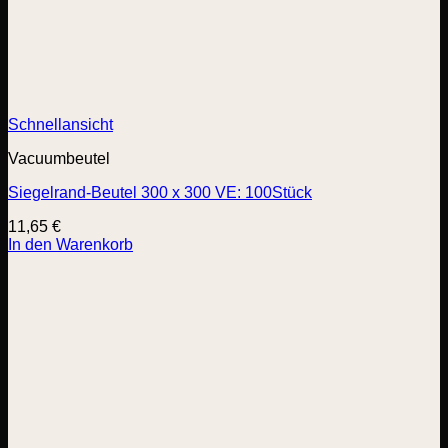
Schnellansicht
Vacuumbeutel
Siegelrand-Beutel 300 x 300 VE: 100Stück
11,65
€
In den Warenkorb