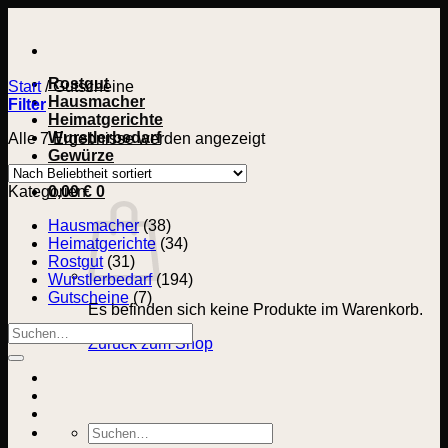
Zum
Inhalt
springen
Rostgut
Start
/
Gutscheine
Hausmacher
Filter
Heimatgerichte
Wurstlerbedarf
Nach
Alle 7 Ergebnisse werden angezeigt
Gewürze
Beliebtheit
sortiert
Kategorien
0,00
€
0
Hausmacher
(38)
Heimatgerichte
(34)
Rostgut
(31)
Wurstlerbedarf
(194)
Gutscheine
(7)
Es befinden sich keine Produkte im Warenkorb.
Suchen
Zurück zum Shop
nach:
Suchen