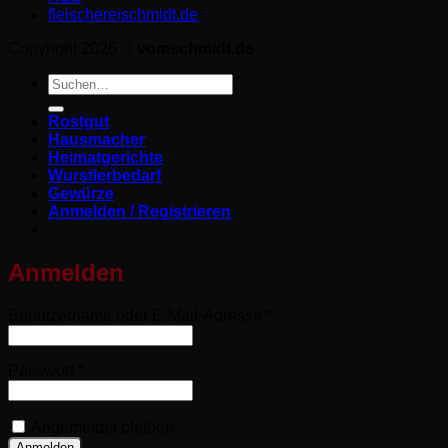
fleischereischmidt.de
Copyright 2026 ©
vomschmidt.de
Suchen
nach:
Rostgut
Hausmacher
Heimatgerichte
Wurstlerbedarf
Gewürze
Anmelden / Registrieren
Anmelden
Erforderlich
Benutzername oder E-Mail-Adresse
*
Erforderlich
Passwort
*
Angemeldet bleiben
Anmelden