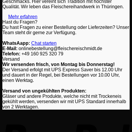
Geschmacks. Hier vereint sich Tradition mit höchster
Qualität. Wir leben das Fleischereihandwerk in Thüringen.
Mehr erfahren
Hast du Fragen?
Du hast Fragen zu einer Bestellung oder Lieferzeiten? Unser
Team steht dir gerne zur Verfügung.
WhatsAapp:
Chat starten
E-Mail:
onlinebestellung@fleischereischmidt.de
Telefon:
‎+49 160 925 320 79
Versand
Wir versenden frisch, von Montag bis Donnerstag!
Der Versand erfolgt mit UPS Express Saver bis 12.00 Uhr
und dauert in der Regel, bei Bestellungen vor 10.00 Uhr,
einen Werktag.
Versand von ungekühlten Produkten:
Gläser und andere Produkte, welche nicht mit Trockeneis
gekühlt werden, versenden wir mit UPS Standard innerhalb
von 2 Werktagen.
P