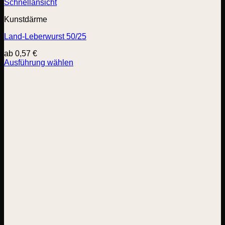
Schnellansicht
Kunstdärme
Land-Leberwurst 50/25
ab
0,57
€
Ausführung wählen
Dieses
Produkt
weist
mehrere
Varianten
auf.
Die
Optionen
können
auf
der
Produktseite
gewählt
werden