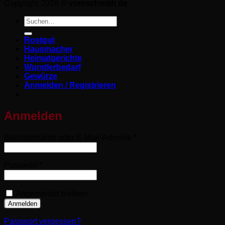
Copyright 2026 ©
vomschmidt.de
Suchen
nach:
Rostgut
Hausmacher
Heimatgerichte
Wurstlerbedarf
Gewürze
Anmelden / Registrieren
Anmelden
Erforderlich
Benutzername oder E-Mail-Adresse
*
Erforderlich
Passwort
*
Angemeldet bleiben
Anmelden
Passwort vergessen?