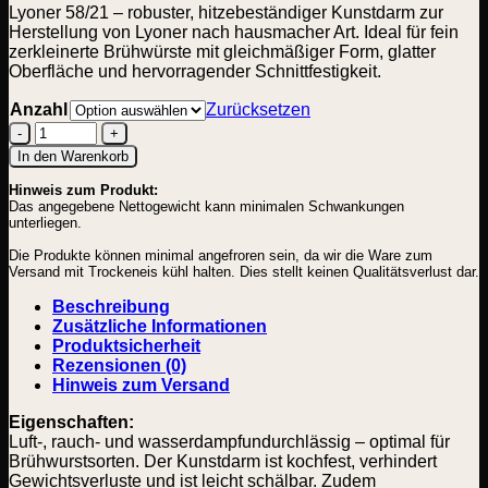
Lyoner 58/21 – robuster, hitzebeständiger Kunstdarm zur
Herstellung von Lyoner nach hausmacher Art. Ideal für fein
zerkleinerte Brühwürste mit gleichmäßiger Form, glatter
Oberfläche und hervorragender Schnittfestigkeit.
Anzahl
Zurücksetzen
Lyoner
In den Warenkorb
58/21
Hinweis zum Produkt:
Menge
Das angegebene Nettogewicht kann minimalen Schwankungen
unterliegen.
Die Produkte können minimal angefroren sein, da wir die Ware zum
Versand mit Trockeneis kühl halten. Dies stellt keinen Qualitätsverlust dar.
Beschreibung
Zusätzliche Informationen
Produktsicherheit
Rezensionen (0)
Hinweis zum Versand
Eigenschaften:
Luft-, rauch- und wasserdampfundurchlässig – optimal für
Brühwurstsorten. Der Kunstdarm ist kochfest, verhindert
Gewichtsverluste und ist leicht schälbar. Zudem