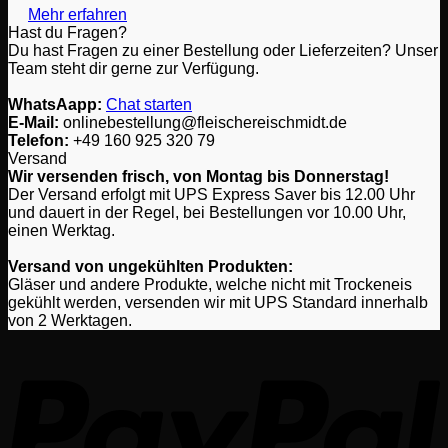
Mehr erfahren
der
Hast du Fragen?
Produktseite
Du hast Fragen zu einer Bestellung oder Lieferzeiten? Unser
gewählt
Team steht dir gerne zur Verfügung.
werden
WhatsAapp:
Chat starten
E-Mail:
onlinebestellung@fleischereischmidt.de
Telefon:
‎+49 160 925 320 79
Versand
Wir versenden frisch, von Montag bis Donnerstag!
Der Versand erfolgt mit UPS Express Saver bis 12.00 Uhr
und dauert in der Regel, bei Bestellungen vor 10.00 Uhr,
einen Werktag.
Versand von ungekühlten Produkten:
Gläser und andere Produkte, welche nicht mit Trockeneis
gekühlt werden, versenden wir mit UPS Standard innerhalb
von 2 Werktagen.
P