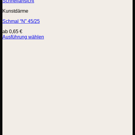
Schnellansicht
Kunstdärme
Schmal “N” 45/25
ab
0,65
€
Ausführung wählen
Dieses
Produkt
weist
mehrere
Varianten
auf.
Die
Optionen
können
auf
der
Produktseite
gewählt
werden