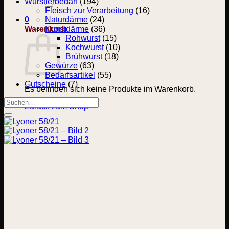
nach:
Wurstlerbedarf
(194)
Fleisch zur Verarbeitung
(16)
0
Naturdärme
(24)
Warenkorb
Kunstdärme
(36)
Rohwurst
(15)
Kochwurst
(10)
Brühwurst
(18)
Gewürze
(63)
Bedarfsartikel
(55)
Gutscheine
(7)
Es befinden sich keine Produkte im Warenkorb.
Suchen
Zurück zum Shop
nach: