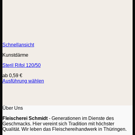
Schnellansicht
Kunstdärme
Steril Rifol 120/50
ab
0,59
€
Ausführung wählen
Dieses
Produkt
weist
mehrere
Varianten
Über Uns
auf.
Fleischerei Schmidt
- Generationen im Dienste des
Die
Geschmacks. Hier vereint sich Tradition mit höchster
Optionen
Qualität. Wir leben das Fleischereihandwerk in Thüringen.
können
auf