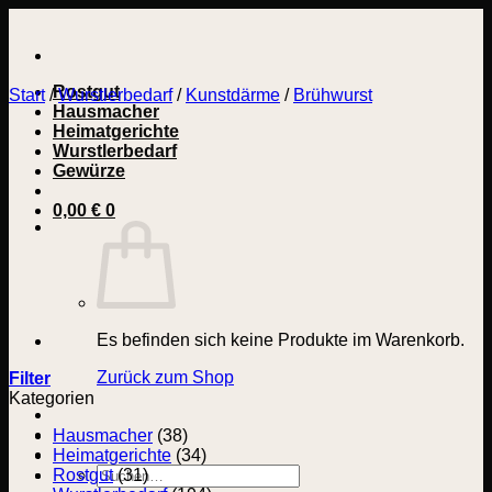
Zum
Inhalt
springen
Rostgut
Start
/
Wurstlerbedarf
/
Kunstdärme
/
Brühwurst
Hausmacher
Heimatgerichte
Wurstlerbedarf
Gewürze
0,00
€
0
Es befinden sich keine Produkte im Warenkorb.
Zurück zum Shop
Filter
Kategorien
Hausmacher
(38)
Heimatgerichte
(34)
Suchen
Rostgut
(31)