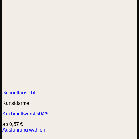
Schnellansicht
Kunstdärme
Kochmettwurst 50/25
ab
0,57
€
Ausführung wählen
Dieses