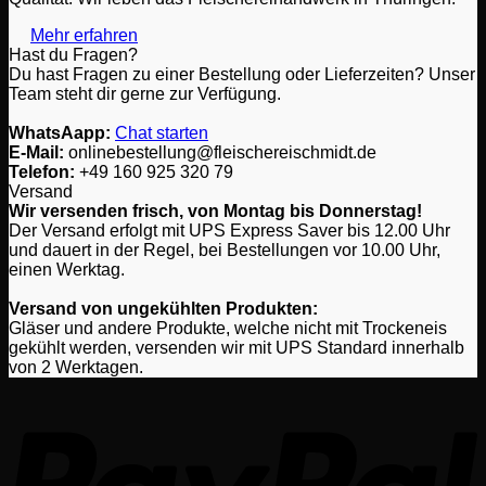
auf
Mehr erfahren
der
Hast du Fragen?
Produktseite
Du hast Fragen zu einer Bestellung oder Lieferzeiten? Unser
gewählt
Team steht dir gerne zur Verfügung.
werden
WhatsAapp:
Chat starten
E-Mail:
onlinebestellung@fleischereischmidt.de
Telefon:
‎+49 160 925 320 79
Versand
Wir versenden frisch, von Montag bis Donnerstag!
Der Versand erfolgt mit UPS Express Saver bis 12.00 Uhr
und dauert in der Regel, bei Bestellungen vor 10.00 Uhr,
einen Werktag.
Versand von ungekühlten Produkten:
Gläser und andere Produkte, welche nicht mit Trockeneis
gekühlt werden, versenden wir mit UPS Standard innerhalb
von 2 Werktagen.
P