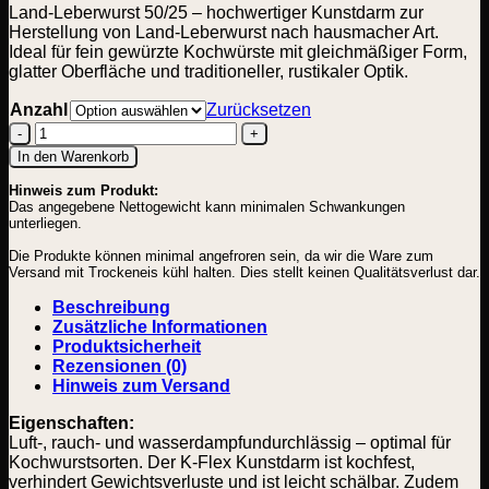
Land-Leberwurst 50/25 – hochwertiger Kunstdarm zur
Herstellung von Land-Leberwurst nach hausmacher Art.
Ideal für fein gewürzte Kochwürste mit gleichmäßiger Form,
glatter Oberfläche und traditioneller, rustikaler Optik.
Anzahl
Zurücksetzen
Land-
In den Warenkorb
Leberwurst
Hinweis zum Produkt:
50/25
Das angegebene Nettogewicht kann minimalen Schwankungen
Menge
unterliegen.
Die Produkte können minimal angefroren sein, da wir die Ware zum
Versand mit Trockeneis kühl halten. Dies stellt keinen Qualitätsverlust dar.
Beschreibung
Zusätzliche Informationen
Produktsicherheit
Rezensionen (0)
Hinweis zum Versand
Eigenschaften:
Luft-, rauch- und wasserdampfundurchlässig – optimal für
Kochwurstsorten. Der K-Flex Kunstdarm ist kochfest,
verhindert Gewichtsverluste und ist leicht schälbar. Zudem