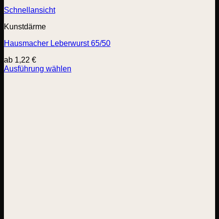
Schnellansicht
Kunstdärme
Hausmacher Leberwurst 65/50
ab
1,22
€
Ausführung wählen
Dieses
Produkt
weist
mehrere
Varianten
auf.
Die
Optionen
können
auf
der
Produktseite
gewählt
werden