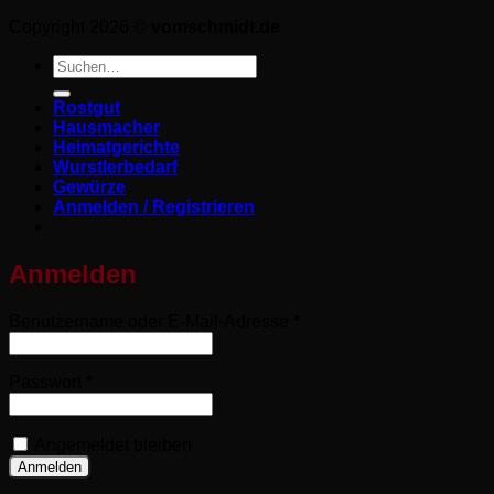
Copyright 2026 ©
vomschmidt.de
Suchen
nach:
Rostgut
Hausmacher
Heimatgerichte
Wurstlerbedarf
Gewürze
Anmelden / Registrieren
Anmelden
Erforderlich
Benutzername oder E-Mail-Adresse
*
Erforderlich
Passwort
*
Angemeldet bleiben
Anmelden