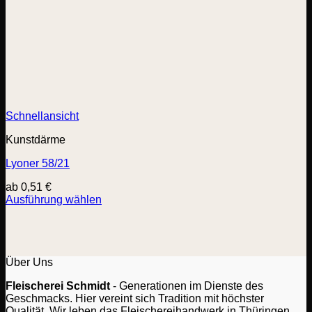
Schnellansicht
Kunstdärme
Lyoner 58/21
ab
0,51
€
Ausführung wählen
Dieses
Produkt
weist
mehrere
Varianten
Über Uns
auf.
Fleischerei Schmidt
- Generationen im Dienste des
Die
Geschmacks. Hier vereint sich Tradition mit höchster
Optionen
Qualität. Wir leben das Fleischereihandwerk in Thüringen.
können