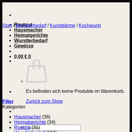
Zum
Inhalt
springen
Rostgut
Start
/
Wurstlerbedarf
/
Kunstdärme
/
Kochwurst
Hausmacher
Heimatgerichte
Wurstlerbedarf
Gewürze
0,00
€
0
Es befinden sich keine Produkte im Warenkorb.
Zurück zum Shop
Filter
Kategorien
Hausmacher
(38)
Heimatgerichte
(34)
Suchen
Rostgut
(31)