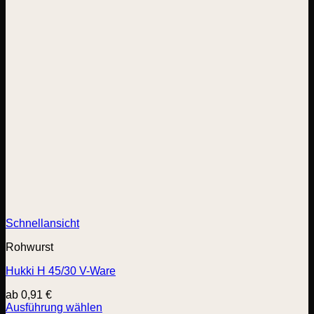
Schnellansicht
Rohwurst
Hukki H 45/30 V-Ware
ab
0,91
€
Ausführung wählen