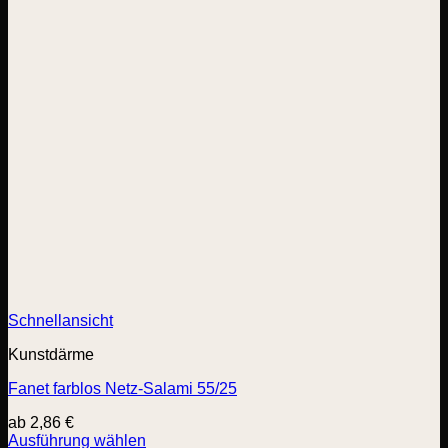
Schnellansicht
Kunstdärme
Fanet farblos Netz-Salami 55/25
ab
2,86
€
Ausführung wählen