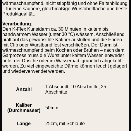
wärmeschrumpfend, nicht stippfähig und ohne Faltenbildung
– für eine saubere, gleichmäßige Wurstoberfläche und beste
Produktqualität.
Verarbeitung:
Den K-Flex Kunstdarm ca. 30 Minuten in kaltem bis
handwarmem Wasser (unter 30 °C) wässern. Anschließend
prall auf das gewünschte Kaliber ausfüllen und die Enden
mit Clip oder Wurstband fest verschließen. Der Darm ist
wärmeschrumpfend beim Kochen oder Brühen – nach dem
Garprozess muss die Wurst unter kaltem Wasser, entweder
unter der Dusche oder im Wasserbad, gründlich abgekühlt
werden. Zu viel eingeweichte Därme können feucht gelagert
und wiederverwendet werden.
1 Abschnitt, 10 Abschnitte, 25
Anzahl
Abschnitte
Kaliber
50mm
(Durchmesser)
Länge
25cm, mit Schlaufe