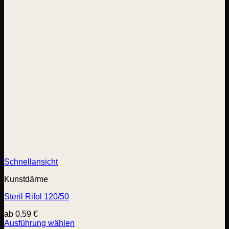
Schnellansicht
Kunstdärme
Steril Rifol 120/50
ab
0,59
€
Ausführung wählen