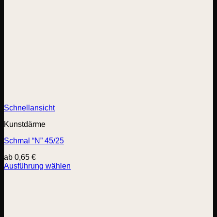
Schnellansicht
Kunstdärme
Schmal “N” 45/25
ab
0,65
€
Ausführung wählen
Dieses
Produkt
weist
mehrere
Varianten