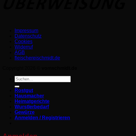
Impressum
Datenschutz­
Cookies
Widerruf
AGB
fleischereischmidt.de
Copyright 2026 ©
vomschmidt.de
Suchen
nach:
Rostgut
Hausmacher
Heimatgerichte
Wurstlerbedarf
Gewürze
Anmelden / Registrieren