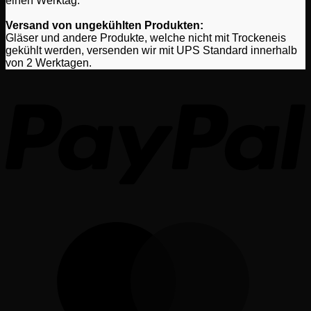
einen Werktag.
Versand von ungekühlten Produkten:
Gläser und andere Produkte, welche nicht mit Trockeneis
gekühlt werden, versenden wir mit UPS Standard innerhalb
von 2 Werktagen.
P
M