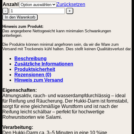
Anzahl
Zurücksetzen
Hukki
In den Warenkorb
H
Hinweis zum Produkt:
45/30
Das angegebene Nettogewicht kann minimalen Schwankungen
V-
unterliegen.
Ware
Menge
Die Produkte können minimal angefroren sein, da wir die Ware zum
Versand mit Trockeneis kühl halten. Dies stellt keinen Qualitätsverlust dar.
Beschreibung
Zusätzliche Informationen
Produktsicherheit
Rezensionen (0)
Hinweis zum Versand
Eigenschaften:
Atmungsaktiv, rauch- und wasserdampfdurchlässig – ideal
für Reifung und Räucherung. Der Hukki-Darm ist formstabil,
sorgt für eine gleichmäßige Wurstform und ist nach der
Reifung leicht schälbar – perfekt für hochwertige
Rohwurstsorten wie Salami.
Verarbeitung:
Den Hukki-Darm ca. 3–5 Minuten in eine 10 %ige