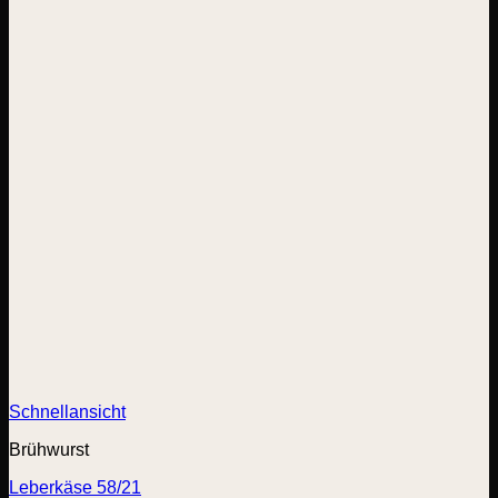
Schnellansicht
Brühwurst
Leberkäse 58/21