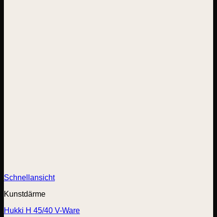
Schnellansicht
Kunstdärme
Hukki H 45/40 V-Ware