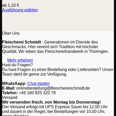
ab
1,10
€
Ausführung wählen
Dieses
Produkt
weist
mehrere
Varianten
Über Uns
auf.
Fleischerei Schmidt
- Generationen im Dienste des
Die
Geschmacks. Hier vereint sich Tradition mit höchster
Optionen
Qualität. Wir leben das Fleischereihandwerk in Thüringen.
können
auf
Mehr erfahren
der
Hast du Fragen?
Produktseite
Du hast Fragen zu einer Bestellung oder Lieferzeiten? Unser
gewählt
Team steht dir gerne zur Verfügung.
werden
WhatsAapp:
Chat starten
E-Mail:
onlinebestellung@fleischereischmidt.de
Telefon:
‎+49 160 925 320 79
Versand
Wir versenden frisch, von Montag bis Donnerstag!
Der Versand erfolgt mit UPS Express Saver bis 12.00 Uhr
und dauert in der Regel, bei Bestellungen vor 10.00 Uhr,