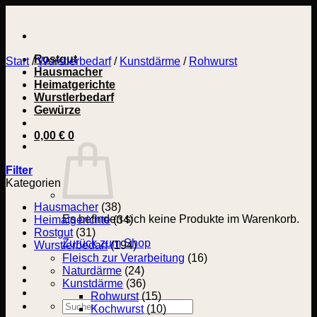
Zum
Inhalt
springen
Rostgut
Start
/
Wurstlerbedarf
/
Kunstdärme
/
Rohwurst
Hausmacher
Heimatgerichte
Wurstlerbedarf
Gewürze
0,00
€
0
Filter
Kategorien
Hausmacher
(38)
Es befinden sich keine Produkte im Warenkorb.
Heimatgerichte
(34)
Rostgut
(31)
Zurück zum Shop
Wurstlerbedarf
(194)
Fleisch zur Verarbeitung
(16)
Naturdärme
(24)
Kunstdärme
(36)
Rohwurst
(15)
Suchen
Kochwurst
(10)