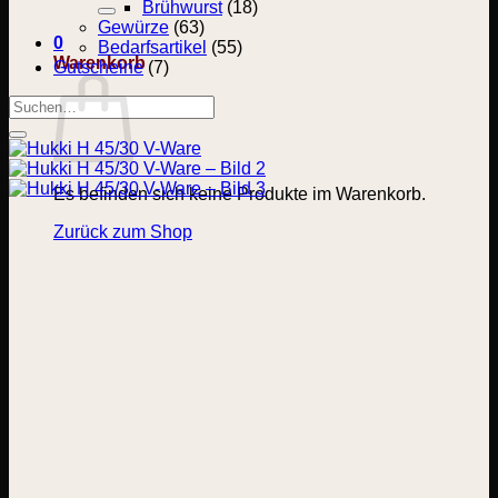
nach:
Brühwurst
(18)
Gewürze
(63)
0
Bedarfsartikel
(55)
Warenkorb
Gutscheine
(7)
Suchen
nach:
Es befinden sich keine Produkte im Warenkorb.
Zurück zum Shop