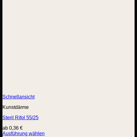
Schnellansicht
Kunstdärme
Steril Rifol 55/25
ab
0,36
€
Ausführung wählen