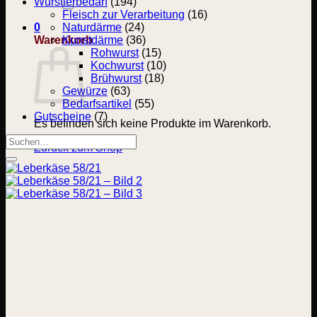
nach:
Wurstlerbedarf
(194)
Fleisch zur Verarbeitung
(16)
0
Naturdärme
(24)
Warenkorb
Kunstdärme
(36)
Rohwurst
(15)
Kochwurst
(10)
Brühwurst
(18)
Gewürze
(63)
Bedarfsartikel
(55)
Gutscheine
(7)
Es befinden sich keine Produkte im Warenkorb.
Suchen
Zurück zum Shop
nach: