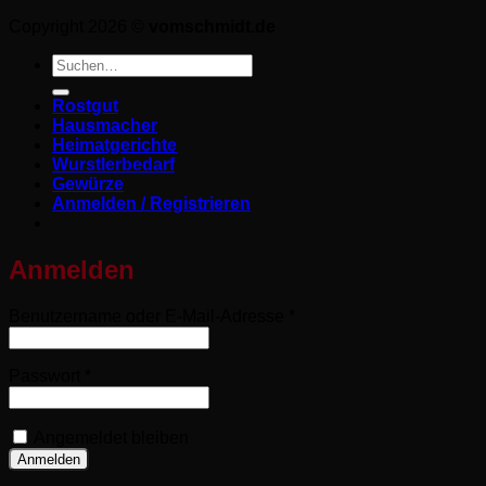
Copyright 2026 ©
vomschmidt.de
Suchen
nach:
Rostgut
Hausmacher
Heimatgerichte
Wurstlerbedarf
Gewürze
Anmelden / Registrieren
Anmelden
Erforderlich
Benutzername oder E-Mail-Adresse
*
Erforderlich
Passwort
*
Angemeldet bleiben
Anmelden