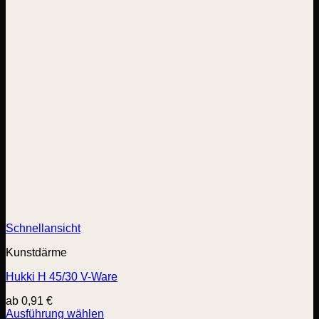
Schnellansicht
Kunstdärme
Hukki H 45/30 V-Ware
ab
0,91
€
Ausführung wählen