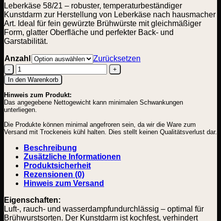
Leberkäse 58/21 – robuster, temperaturbeständiger
Kunstdarm zur Herstellung von Leberkäse nach hausmacher
Art. Ideal für fein gewürzte Brühwürste mit gleichmäßiger
Form, glatter Oberfläche und perfekter Back- und
Garstabilität.
Anzahl
Zurücksetzen
Leberkäse
In den Warenkorb
58/21
Hinweis zum Produkt:
Menge
Das angegebene Nettogewicht kann minimalen Schwankungen
unterliegen.
Die Produkte können minimal angefroren sein, da wir die Ware zum
Versand mit Trockeneis kühl halten. Dies stellt keinen Qualitätsverlust dar.
Beschreibung
Zusätzliche Informationen
Produktsicherheit
Rezensionen (0)
Hinweis zum Versand
Eigenschaften:
Luft-, rauch- und wasserdampfundurchlässig – optimal für
Brühwurstsorten. Der Kunstdarm ist kochfest, verhindert