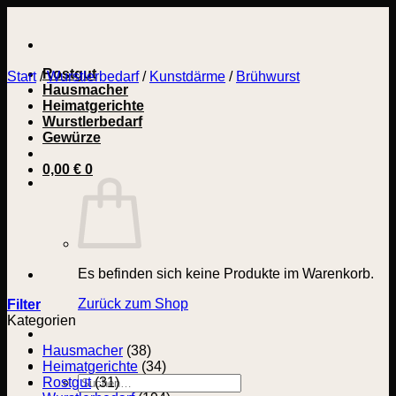
Zum
Inhalt
springen
Rostgut
Start
/
Wurstlerbedarf
/
Kunstdärme
/
Brühwurst
Hausmacher
Heimatgerichte
Wurstlerbedarf
Gewürze
0,00
€
0
Es befinden sich keine Produkte im Warenkorb.
Zurück zum Shop
Filter
Kategorien
Hausmacher
(38)
Heimatgerichte
(34)
Suchen
Rostgut
(31)