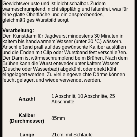
Gewichtsverluste und ist leicht schälbar. Zudem
wärmeschrumpfend, nicht stippfähig und faltenfrei, was für
eine glatte Oberfläche und ein ansprechendes,
gleichmäßiges Wurstbild sorgt.
Verarbeitung:
Den Kunstdarm für Jagdwurst mindestens 30 Minuten in
kaltem bis handwarmem Wasser (unter 30 °C) wässern.
Anschließend prall auf das gewünschte Kaliber ausfüllen
und die Enden mit Clip oder Wurstband fest verschließen.
Der Darm ist wärmeschrumpfend beim Brühen. Nach dem
Brühen kann die Wurst entweder unter kaltem Wasser
(Dusche oder Wasserbad) abgekühlt oder direkt kühl
eingelagert werden. Zu viel eingeweichte Därme können
feucht gelagert und wiederverwendet werden.
1 Abschnitt, 10 Abschnitte, 25
Anzahl
Abschnitte
Kaliber
85mm
(Durchmesser)
Länge
21cm, mit Schlaufe