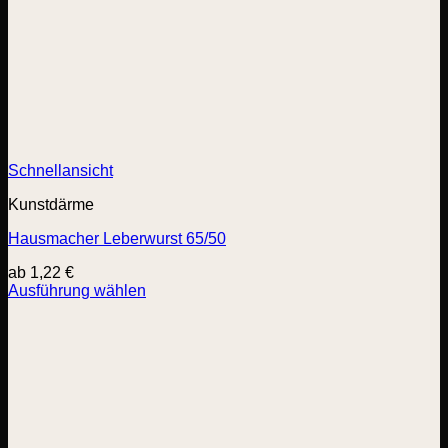
Schnellansicht
Kunstdärme
Hausmacher Leberwurst 65/50
ab
1,22
€
Ausführung wählen
Dieses
Produkt
weist
mehrere
Varianten
auf.
Die
Optionen