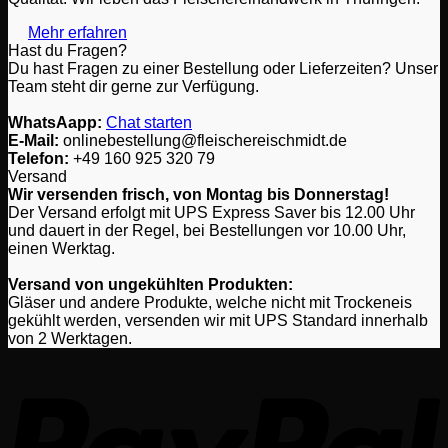
auf
Mehr erfahren
der
Hast du Fragen?
Produktseite
Du hast Fragen zu einer Bestellung oder Lieferzeiten? Unser
gewählt
Team steht dir gerne zur Verfügung.
werden
WhatsAapp:
Chat starten
E-Mail:
onlinebestellung@fleischereischmidt.de
Telefon:
‎+49 160 925 320 79
Versand
Wir versenden frisch, von Montag bis Donnerstag!
Der Versand erfolgt mit UPS Express Saver bis 12.00 Uhr
und dauert in der Regel, bei Bestellungen vor 10.00 Uhr,
einen Werktag.
Versand von ungekühlten Produkten:
Gläser und andere Produkte, welche nicht mit Trockeneis
gekühlt werden, versenden wir mit UPS Standard innerhalb
von 2 Werktagen.
P