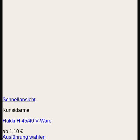
Schnellansicht
Kunstdärme
Hukki H 45/40 V-Ware
ab
1,10
€
Ausführung wählen