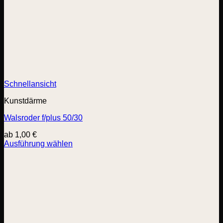
Schnellansicht
Kunstdärme
Walsroder f/plus 50/30
ab
1,00
€
Ausführung wählen
Dieses
Produkt
weist
mehrere
Varianten
auf.
Die
Optionen