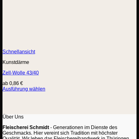
Schnellansicht
Kunstdärme
Zell-Wolle 43/40
ab
0,86
€
Ausführung wählen
Dieses
Produkt
weist
mehrere
Varianten
Über Uns
auf.
Fleischerei Schmidt
- Generationen im Dienste des
Die
Geschmacks. Hier vereint sich Tradition mit höchster
Optionen
Qualität. Wir leben das Fleischereihandwerk in Thüringen.
können