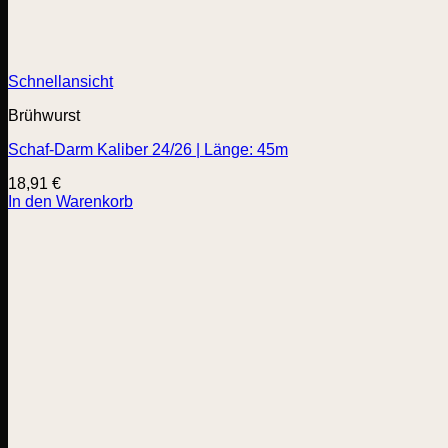
Schnellansicht
Brühwurst
Schaf-Darm Kaliber 24/26 | Länge: 45m
18,91
€
In den Warenkorb