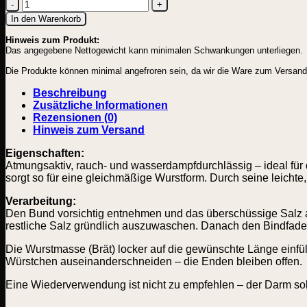
Schweine-
In den Warenkorb
Bändel
Hinweis zum Produkt:
/
Das angegebene Nettogewicht kann minimalen Schwankungen unterliegen.
Schleiß
|
Die Produkte können minimal angefroren sein, da wir die Ware zum Versand mi
Länge:
20m
Beschreibung
Menge
Zusätzliche Informationen
Rezensionen (0)
Hinweis zum Versand
Eigenschaften:
Atmungsaktiv, rauch- und wasserdampfdurchlässig – ideal für
sorgt so für eine gleichmäßige Wurstform. Durch seine leichte,
Verarbeitung:
Den Bund vorsichtig entnehmen und das überschüssige Salz
restliche Salz gründlich auszuwaschen. Danach den Bindfad
Die Wurstmasse (Brät) locker auf die gewünschte Länge einfülle
Würstchen auseinanderschneiden – die Enden bleiben offen.
Eine Wiederverwendung ist nicht zu empfehlen – der Darm sollt