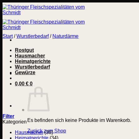
Zum
Inhalt
springen
Start
/
Wurstlerbedarf
/
Naturdärme
Rostgut
Hausmacher
Heimatgerichte
Wurstlerbedarf
Gewürze
0,00
€
0
Filter
Es befinden sich keine Produkte im Warenkorb.
Kategorien
Zurück zum Shop
Hausmacher
(38)
Heimatgerichte
(34)