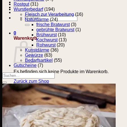
Rostgut
(31)
Wurstlerbedarf
(194)
Fleisch zur Verarbeitung
(16)
Suchen
Naturdärme
(24)
nach:
frische Bratwurst
(3)
gebrühte Bratwurst
(1)
0
Brühwurst
(10)
Warenkorb
Kochwurst
(13)
Rohwurst
(20)
Kunstdärme
(36)
Gewürze
(63)
Bedarfsartikel
(55)
Gutscheine
(7)
Es befinden sich keine Produkte im Warenkorb.
Suchen
nach:
Zurück zum Shop