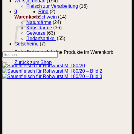
nach:
Wurstlerbedarf
(194)
Fleisch zur Verarbeitung
(16)
0
Rind
(2)
Warenkorb
Schwein
(14)
Naturdärme
(24)
Kunstdärme
(36)
Gewürze
(63)
Bedarfsartikel
(55)
Gutscheine
(7)
Es befinden sich keine Produkte im Warenkorb.
Suchen
nach:
Zurück zum Shop