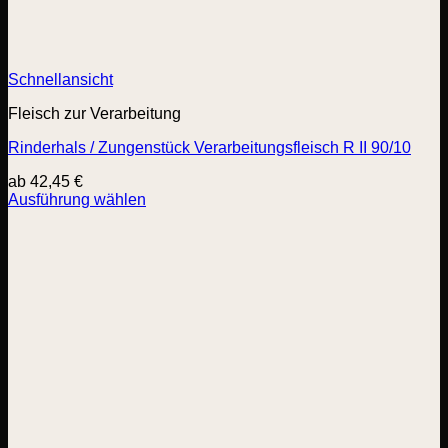
Schnellansicht
Fleisch zur Verarbeitung
Rinderhals / Zungenstück Verarbeitungsfleisch R II 90/10
ab
42,45
€
Ausführung wählen
Dieses
Produkt
weist
mehrere
Varianten
auf.
Die
Optionen
können
auf
der
Produktseite
gewählt