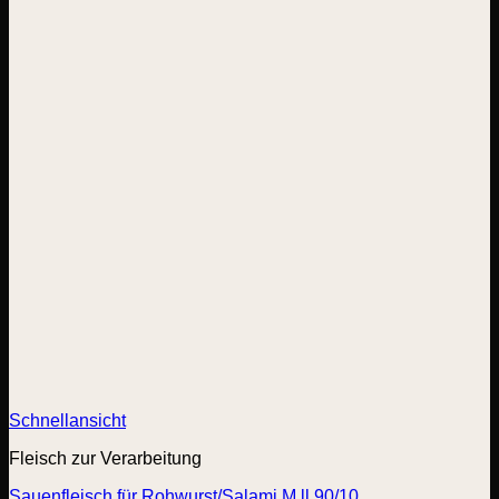
werden
Schnellansicht
Fleisch zur Verarbeitung
Sauenfleisch für Rohwurst/Salami M ll 90/10