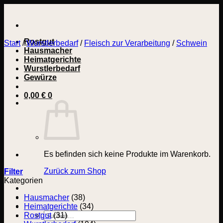
Zum
Inhalt
springen
Rostgut
Start
/
Wurstlerbedarf
/
Fleisch zur Verarbeitung
/
Schwein
Hausmacher
Heimatgerichte
Wurstlerbedarf
Gewürze
0,00
€
0
Es befinden sich keine Produkte im Warenkorb.
Zurück zum Shop
Filter
Kategorien
Hausmacher
(38)
Heimatgerichte
(34)
Suchen
Rostgut
(31)