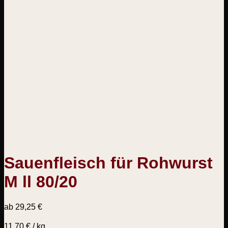
Sauenfleisch für Rohwurst
M ll 80/20
ab
29,25
€
11,70
€
/
kg