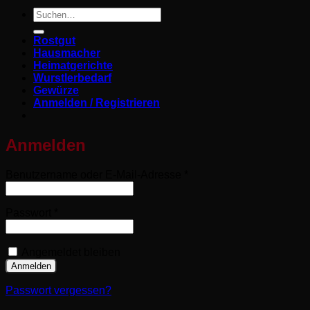
Suchen
nach:
Rostgut
Hausmacher
Heimatgerichte
Wurstlerbedarf
Gewürze
Anmelden / Registrieren
Anmelden
Erforderlich
Benutzername oder E-Mail-Adresse
*
Erforderlich
Passwort
*
Angemeldet bleiben
Anmelden
Passwort vergessen?