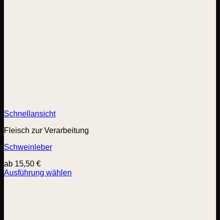
Schnellansicht
Fleisch zur Verarbeitung
Schweinleber
ab
15,50
€
Ausführung wählen
Dieses
Produkt
weist
mehrere
Varianten