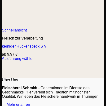
Schnellansicht
Fleisch zur Verarbeitung
kerniger Rückenspeck S VIII
ab
9,97
€
Ausführung wählen
Dieses
Produkt
weist
mehrere
Varianten
Über Uns
auf.
Fleischerei Schmidt
- Generationen im Dienste des
Die
Geschmacks. Hier vereint sich Tradition mit höchster
Optionen
Qualität. Wir leben das Fleischereihandwerk in Thüringen.
können
auf
Mehr erfahren
der