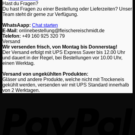
Hast du Fragen?
Produktseite
Du hast Fragen zu einer Bestellung oder Lieferzeiten? Unser
gewählt
Team steht dir gerne zur Verfügung.
werden
WhatsAapp:
Chat starten
E-Mail:
onlinebestellung@fleischereischmidt.de
Telefon:
‎+49 160 925 320 79
Versand
Wir versenden frisch, von Montag bis Donnerstag!
Der Versand erfolgt mit UPS Express Saver bis 12.00 Uhr
und dauert in der Regel, bei Bestellungen vor 10.00 Uhr,
einen Werktag.
Versand von ungekühlten Produkten:
Gläser und andere Produkte, welche nicht mit Trockeneis
gekühlt werden, versenden wir mit UPS Standard innerhalb
von 2 Werktagen.
P