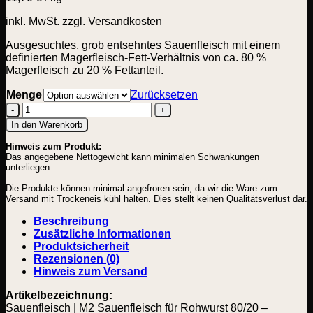
inkl. MwSt.
zzgl. Versandkosten
Ausgesuchtes, grob entsehntes Sauenfleisch mit einem
definierten Magerfleisch-Fett-Verhältnis von ca. 80 %
Magerfleisch zu 20 % Fettanteil.
Menge
Zurücksetzen
Sauenfleisch
In den Warenkorb
für
Hinweis zum Produkt:
Rohwurst
Das angegebene Nettogewicht kann minimalen Schwankungen
M
unterliegen.
ll
80/20
Die Produkte können minimal angefroren sein, da wir die Ware zum
Menge
Versand mit Trockeneis kühl halten. Dies stellt keinen Qualitätsverlust dar.
Beschreibung
Zusätzliche Informationen
Produktsicherheit
Rezensionen (0)
Hinweis zum Versand
Artikelbezeichnung:
Sauenfleisch | M2 Sauenfleisch für Rohwurst 80/20 –