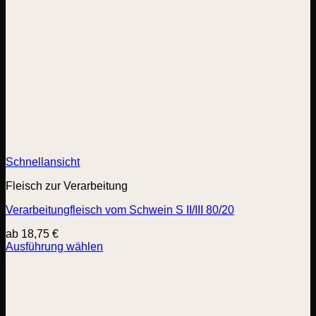
Schnellansicht
Fleisch zur Verarbeitung
Verarbeitungfleisch vom Schwein S II/III 80/20
ab
18,75
€
Ausführung wählen
Dieses
Produkt
weist
mehrere
Varianten