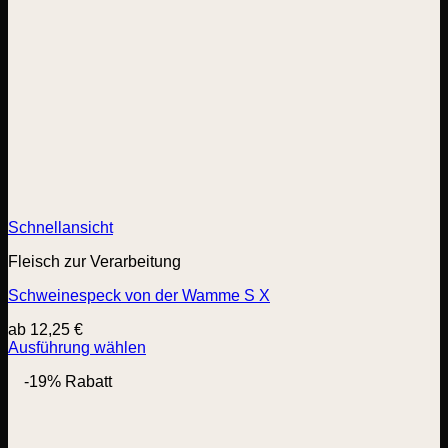
Schnellansicht
Fleisch zur Verarbeitung
Schweinespeck von der Wamme S X
ab
12,25
€
Ausführung wählen
Dieses
-19% Rabatt
Produkt
weist
mehrere
Varianten