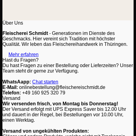
Dieses
Produkt
weist
mehrere
Varianten
Über Uns
auf.
Fleischerei Schmidt
- Generationen im Dienste des
Die
Geschmacks. Hier vereint sich Tradition mit höchster
Optionen
Qualität. Wir leben das Fleischereihandwerk in Thüringen.
können
auf
Mehr erfahren
der
Hast du Fragen?
Produktseite
Du hast Fragen zu einer Bestellung oder Lieferzeiten? Unser
gewählt
Team steht dir gerne zur Verfügung.
werden
WhatsAapp:
Chat starten
E-Mail:
onlinebestellung@fleischereischmidt.de
Telefon:
‎+49 160 925 320 79
Versand
Wir versenden frisch, von Montag bis Donnerstag!
Der Versand erfolgt mit UPS Express Saver bis 12.00 Uhr
und dauert in der Regel, bei Bestellungen vor 10.00 Uhr,
einen Werktag.
Versand von ungekühlten Produkten: