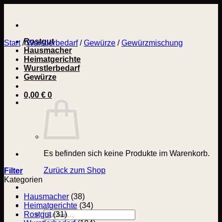
Zum
Inhalt
springen
Rostgut
Start
/
Wurstlerbedarf
/
Gewürze
/
Gewürzmischung
Hausmacher
Heimatgerichte
Wurstlerbedarf
Gewürze
0,00
€
0
Es befinden sich keine Produkte im Warenkorb.
Zurück zum Shop
Filter
Kategorien
Hausmacher
(38)
Heimatgerichte
(34)
Suchen
Rostgut
(31)