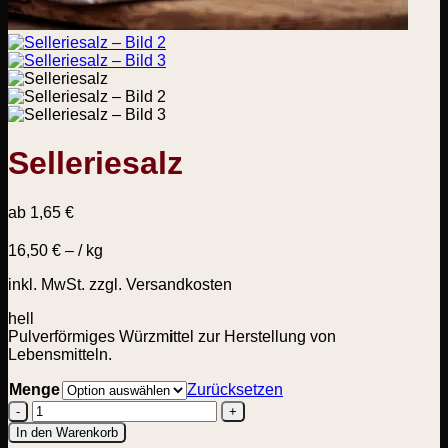
Selleriesalz
ab
1,65
€
16,50
€
– /
kg
inkl. MwSt.
zzgl. Versandkosten
hell
Pulverförmiges Würzm
i
ttel zur Herstellung von
Lebensmitteln.
Menge
Zurücksetzen
Selleriesalz
In den Warenkorb
Menge