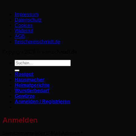
Impressum
Datenschutz­
Cookies
Widerruf
AGB
fleischereischmidt.de
Copyright 2026 ©
vomschmidt.de
Suchen
nach:
Rostgut
Hausmacher
Heimatgerichte
Wurstlerbedarf
Gewürze
Anmelden / Registrieren
Anmelden
Erforderlich
Benutzername oder E-Mail-Adresse
*