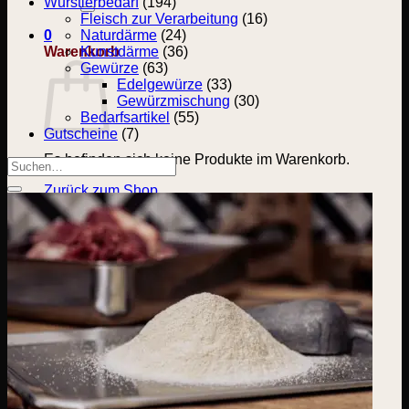
nach:
Wurstlerbedarf
(194)
Fleisch zur Verarbeitung
(16)
0
Naturdärme
(24)
Warenkorb
Kunstdärme
(36)
Gewürze
(63)
Edelgewürze
(33)
Gewürzmischung
(30)
Bedarfsartikel
(55)
Gutscheine
(7)
Es befinden sich keine Produkte im Warenkorb.
Suchen
nach:
Zurück zum Shop