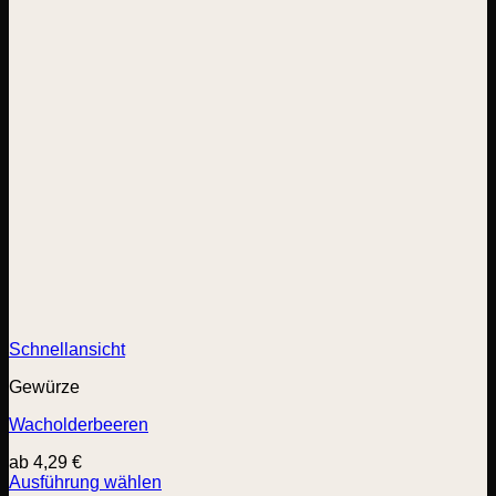
Schnellansicht
Gewürze
Wacholderbeeren
ab
4,29
€
Ausführung wählen