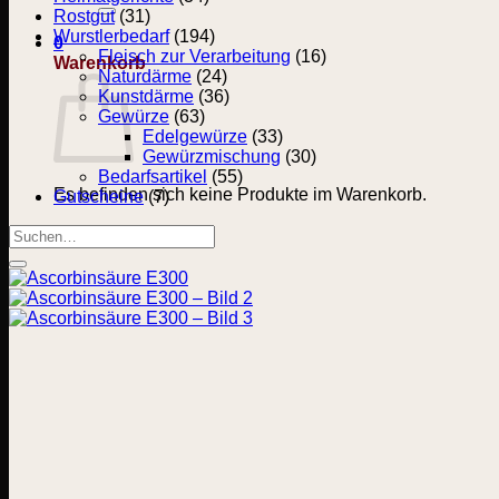
nach:
Rostgut
(31)
Wurstlerbedarf
(194)
0
Fleisch zur Verarbeitung
(16)
Warenkorb
Naturdärme
(24)
Kunstdärme
(36)
Gewürze
(63)
Edelgewürze
(33)
Gewürzmischung
(30)
Bedarfsartikel
(55)
Es befinden sich keine Produkte im Warenkorb.
Gutscheine
(7)
Zurück zum Shop
Suchen
nach: