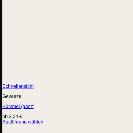
Schnellansicht
Gewürze
Kümmel (ganz)
ab
2,04
€
Ausführung wählen
Dieses
Produkt