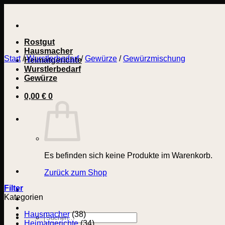
Zum
Inhalt
springen
Rostgut
Hausmacher
Start
/
Wurstlerbedarf
/
Gewürze
/
Gewürzmischung
Heimatgerichte
Wurstlerbedarf
Gewürze
0,00
€
0
Es befinden sich keine Produkte im Warenkorb.
Zurück zum Shop
Filter
Kategorien
Hausmacher
(38)
Suchen
Heimatgerichte
(34)