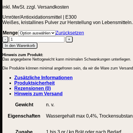
inkl. MwSt.
zzgl. Versandkosten
Umröter/Antioxidationsmittel | E300
Weißes, kristallines Pulver zur Herstellung von Lebensmitteln.
Menge
Zurücksetzen
Ascorbinsäure
In den Warenkorb
E300
Hinweis zum Produkt:
Menge
Das angegebene Nettogewicht kann minimalen Schwankungen unterliegen.
Die Produkte können minimal angefroren sein, da wir die Ware zum Versand mi
Zusätzliche Informationen
Produktsicherheit
Rezensionen (0)
Hinweis zum Versand
Gewicht
n. v.
Eigenschaften
Wassergehalt max 0,4%, Trockensubstan
Zugabe
1 bis 3 gr / kg Brät oder nach Bedarf