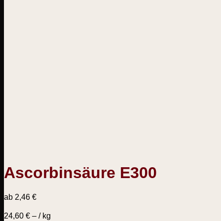
Ascorbinsäure E300
ab
2,46
€
24,60
€
– /
kg