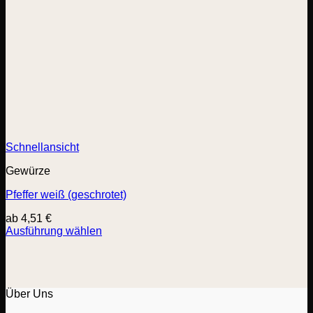
Schnellansicht
Gewürze
Pfeffer weiß (geschrotet)
ab
4,51
€
Ausführung wählen
Dieses
Produkt
weist
mehrere
Varianten
Über Uns
auf.