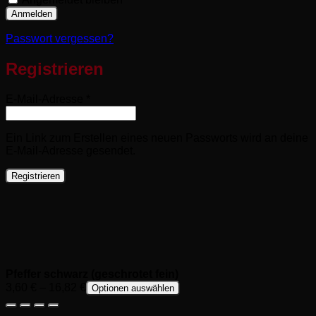
Anmelden
Passwort vergessen?
Registrieren
Erforderlich
E-Mail-Adresse
*
Ein Link zum Erstellen eines neuen Passworts wird an deine
E-Mail-Adresse gesendet.
Registrieren
Pfeffer schwarz (geschrotet fein)
3,60
€
–
16,82
€
Optionen auswählen