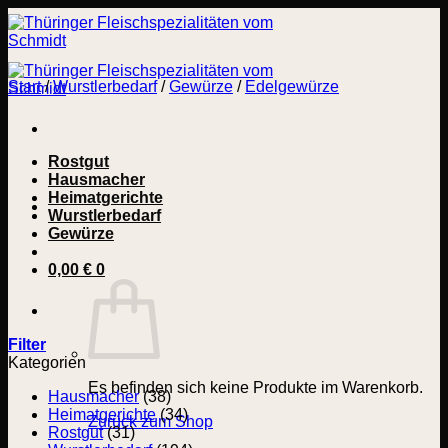
Zum
Inhalt
springen
Start
/
Wurstlerbedarf
/
Gewürze
/
Edelgewürze
Rostgut
Hausmacher
Heimatgerichte
Wurstlerbedarf
Gewürze
0,00
€
0
Filter
Kategorien
Es befinden sich keine Produkte im Warenkorb.
Hausmacher
(38)
Heimatgerichte
(34)
Zurück zum Shop
Rostgut
(31)