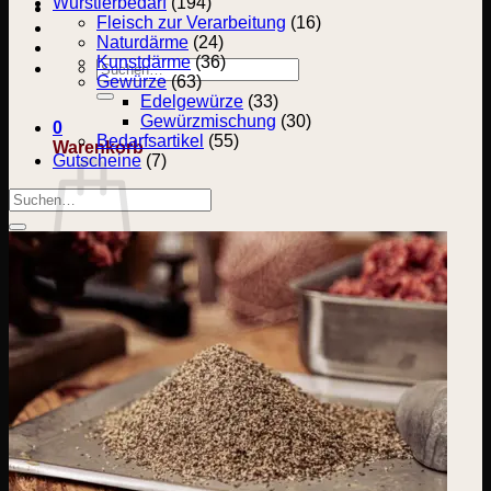
Wurstlerbedarf
(194)
Fleisch zur Verarbeitung
(16)
Naturdärme
(24)
Kunstdärme
(36)
Suchen
Gewürze
(63)
nach:
Edelgewürze
(33)
Gewürzmischung
(30)
0
Bedarfsartikel
(55)
Warenkorb
Gutscheine
(7)
Suchen
nach:
Es befinden sich keine Produkte im Warenkorb.
Zurück zum Shop