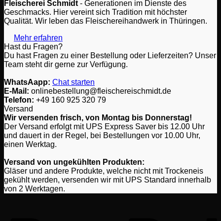
Fleischerei Schmidt
- Generationen im Dienste des
Die
Geschmacks. Hier vereint sich Tradition mit höchster
Optionen
Qualität. Wir leben das Fleischereihandwerk in Thüringen.
können
auf
Mehr erfahren
der
Hast du Fragen?
Produktseite
Du hast Fragen zu einer Bestellung oder Lieferzeiten? Unser
gewählt
Team steht dir gerne zur Verfügung.
werden
WhatsAapp:
Chat starten
E-Mail:
onlinebestellung@fleischereischmidt.de
Telefon:
‎+49 160 925 320 79
Versand
Wir versenden frisch, von Montag bis Donnerstag!
Der Versand erfolgt mit UPS Express Saver bis 12.00 Uhr
und dauert in der Regel, bei Bestellungen vor 10.00 Uhr,
einen Werktag.
Versand von ungekühlten Produkten:
Gläser und andere Produkte, welche nicht mit Trockeneis
gekühlt werden, versenden wir mit UPS Standard innerhalb
von 2 Werktagen.
P