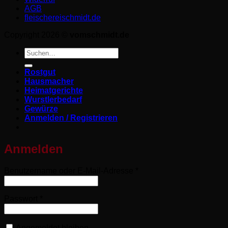
AGB
fleischereischmidt.de
Copyright 2026 ©
vomschmidt.de
Suchen
nach:
Rostgut
Hausmacher
Heimatgerichte
Wurstlerbedarf
Gewürze
Anmelden / Registrieren
Anmelden
Erforderlich
Benutzername oder E-Mail-Adresse
*
Erforderlich
Passwort
*
Angemeldet bleiben