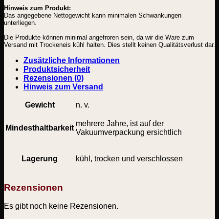
schwarz
Hinweis zum Produkt:
(geschrotet
Das angegebene Nettogewicht kann minimalen Schwankungen
fein)
unterliegen.
Menge
Die Produkte können minimal angefroren sein, da wir die Ware zum
Versand mit Trockeneis kühl halten. Dies stellt keinen Qualitätsverlust dar.
Zusätzliche Informationen
Produktsicherheit
Rezensionen (0)
Hinweis zum Versand
Gewicht
n. v.
mehrere Jahre, ist auf der
Mindesthaltbarkeit
Vakuumverpackung ersichtlich
Lagerung
kühl, trocken und verschlossen
Rezensionen
Es gibt noch keine Rezensionen.