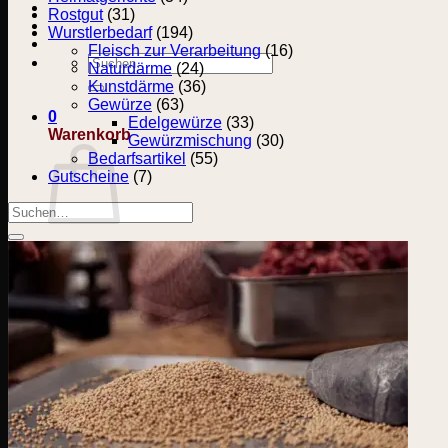
Rostgut
(31)
Wurstlerbedarf
(194)
Fleisch zur Verarbeitung
(16)
Suchen
Naturdärme
(24)
nach:
Kunstdärme
(36)
Gewürze
(63)
0
Edelgewürze
(33)
Warenkorb
Gewürzmischung
(30)
Bedarfsartikel
(55)
Gutscheine
(7)
Suchen
nach:
Es befinden sich keine Produkte im Warenkorb.
Zurück zum Shop