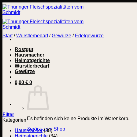
Zum
Inhalt
springen
Start
/
Wurstlerbedarf
/
Gewürze
/
Edelgewürze
Rostgut
Hausmacher
Heimatgerichte
Wurstlerbedarf
Gewürze
0,00
€
0
Filter
Es befinden sich keine Produkte im Warenkorb.
Kategorien
Zurück zum Shop
Hausmacher
(38)
Heimatgerichte
(34)