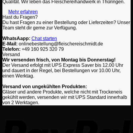
Qualität. Wir leben das Fleischereihandwerk in Thüringen.
können
auf
Mehr erfahren
der
Hast du Fragen?
Produktseite
Du hast Fragen zu einer Bestellung oder Lieferzeiten? Unser
gewählt
Team steht dir gerne zur Verfügung.
werden
WhatsAapp:
Chat starten
E-Mail:
onlinebestellung@fleischereischmidt.de
Telefon:
‎+49 160 925 320 79
Versand
Wir versenden frisch, von Montag bis Donnerstag!
Der Versand erfolgt mit UPS Express Saver bis 12.00 Uhr
und dauert in der Regel, bei Bestellungen vor 10.00 Uhr,
einen Werktag.
Versand von ungekühlten Produkten:
Gläser und andere Produkte, welche nicht mit Trockeneis
gekühlt werden, versenden wir mit UPS Standard innerhalb
von 2 Werktagen.
P