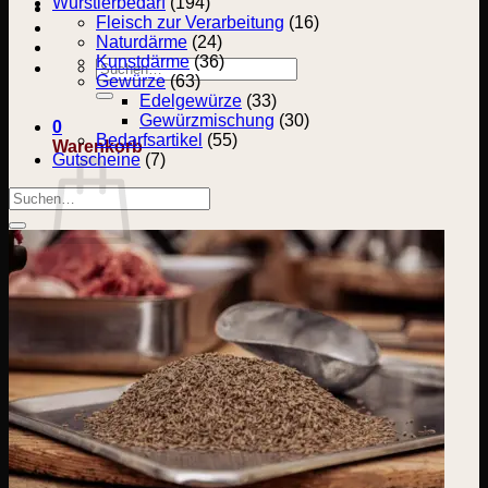
Wurstlerbedarf
(194)
Fleisch zur Verarbeitung
(16)
Naturdärme
(24)
Kunstdärme
(36)
Suchen
Gewürze
(63)
nach:
Edelgewürze
(33)
Gewürzmischung
(30)
0
Bedarfsartikel
(55)
Warenkorb
Gutscheine
(7)
Suchen
nach:
Es befinden sich keine Produkte im Warenkorb.
Zurück zum Shop