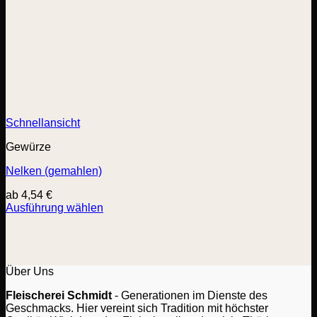
Schnellansicht
Gewürze
Nelken (gemahlen)
ab
4,54
€
Ausführung wählen
Dieses
Produkt
weist
mehrere
Varianten
Über Uns
auf.
Fleischerei Schmidt
- Generationen im Dienste des
Die
Geschmacks. Hier vereint sich Tradition mit höchster
Optionen