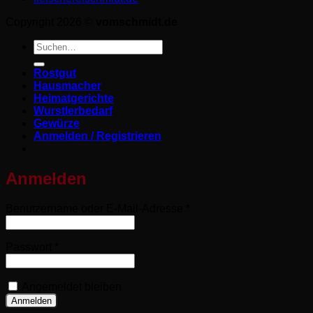
Copyright 2026 ©
vomschmidt.de
Suchen
nach:
Rostgut
Hausmacher
Heimatgerichte
Wurstlerbedarf
Gewürze
Anmelden / Registrieren
Anmelden
Erforderlich
Benutzername oder E-Mail-Adresse
*
Erforderlich
Passwort
*
Angemeldet bleiben
Anmelden