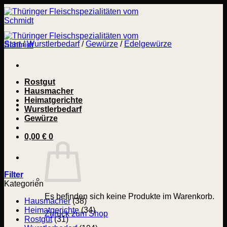
Zum
Inhalt
springen
Start
/
Wurstlerbedarf
/
Gewürze
/
Edelgewürze
Rostgut
Hausmacher
Heimatgerichte
Wurstlerbedarf
Gewürze
0,00
€
0
Filter
Kategorien
Es befinden sich keine Produkte im Warenkorb.
Hausmacher
(38)
Heimatgerichte
(34)
Zurück zum Shop
Rostgut
(31)