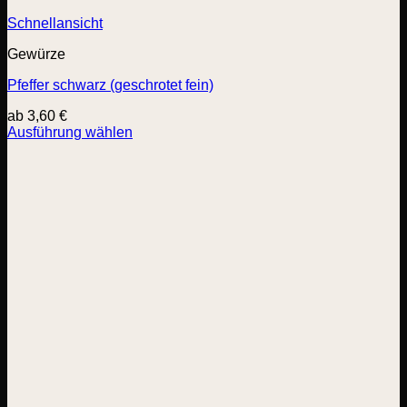
Schnellansicht
Gewürze
Pfeffer schwarz (geschrotet fein)
ab
3,60
€
Ausführung wählen
Dieses
Produkt
weist
mehrere
Varianten
auf.
Die
Optionen
können
auf
der
Produktseite
gewählt
werden