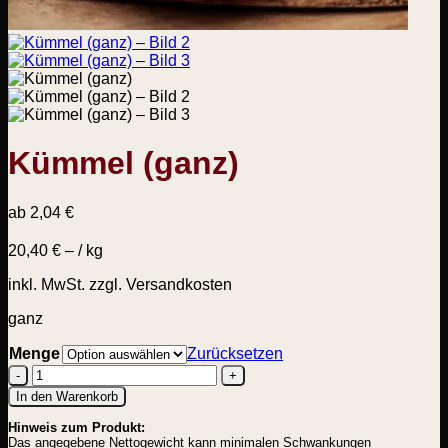
Kümmel (ganz)
ab
2,04
€
20,40
€
– /
kg
inkl. MwSt.
zzgl. Versandkosten
ganz
Menge
Zurücksetzen
Kümmel
In den Warenkorb
(ganz)
Hinweis zum Produkt:
Menge
Das angegebene Nettogewicht kann minimalen Schwankungen