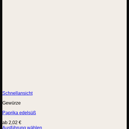
Schnellansicht
Gewürze
Paprika edelsüß
ab
2,02
€
Ausführung wählen