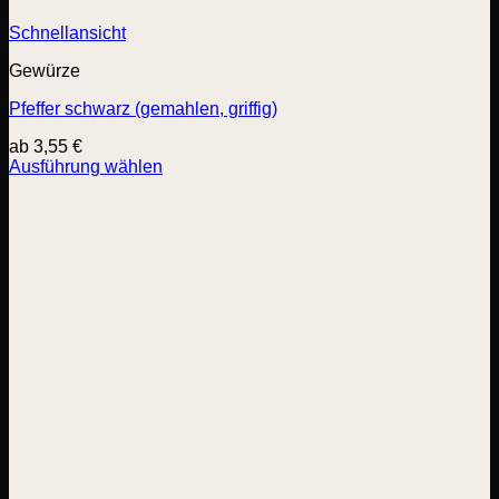
Schnellansicht
Gewürze
Pfeffer schwarz (gemahlen, griffig)
ab
3,55
€
Ausführung wählen
Dieses
Produkt
weist
mehrere
Varianten
auf.
Die
Optionen
können
auf
der
Produktseite
gewählt
werden