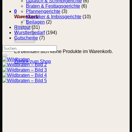
nach:
Gulasch & Schmorgerichte
(6)
Braten & Festtagsgerichte
(6)
0
Pfannengerichte
(3)
Warenkorb
Klassiker & Imbissgerichte
(10)
Beilagen
(2)
Rostgut
(31)
Wurstlerbedarf
(194)
Gutscheine
(7)
Suchen
Es befinden sich keine Produkte im Warenkorb.
nach:
Zurück zum Shop