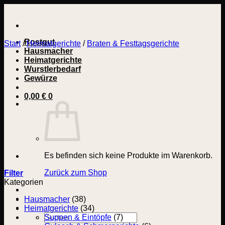
Zum
Inhalt
springen
Rostgut
Start
/
Heimatgerichte
/
Braten & Festtagsgerichte
Hausmacher
Heimatgerichte
Wurstlerbedarf
Gewürze
0,00
€
0
Es befinden sich keine Produkte im Warenkorb.
Zurück zum Shop
Filter
Kategorien
Hausmacher
(38)
Heimatgerichte
(34)
Suchen
Suppen & Eintöpfe
(7)