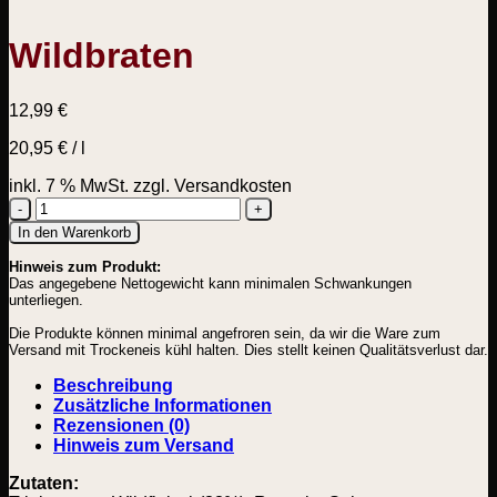
Wildbraten
12,99
€
20,95
€
/
l
inkl. 7 % MwSt.
zzgl. Versandkosten
Wildbraten
In den Warenkorb
Menge
Hinweis zum Produkt:
Das angegebene Nettogewicht kann minimalen Schwankungen
unterliegen.
Die Produkte können minimal angefroren sein, da wir die Ware zum
Versand mit Trockeneis kühl halten. Dies stellt keinen Qualitätsverlust dar.
Beschreibung
Zusätzliche Informationen
Rezensionen (0)
Hinweis zum Versand
Zutaten: