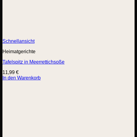
Schnellansicht
Heimatgerichte
Tafelspitz in Meerrettichsoße
11,99
€
In den Warenkorb