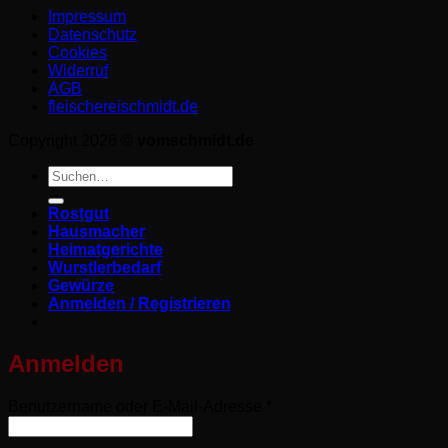
Impressum
Datenschutz­
Cookies
Widerruf
AGB
fleischereischmidt.de
Copyright 2026 ©
vomschmidt.de
Suchen
nach:
Rostgut
Hausmacher
Heimatgerichte
Wurstlerbedarf
Gewürze
Anmelden / Registrieren
Anmelden
Erforderlich
Benutzername oder E-Mail-Adresse
*