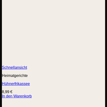
Schnellansicht
Heimatgerichte
Hühnerfrikassee
8,99
€
In den Warenkorb