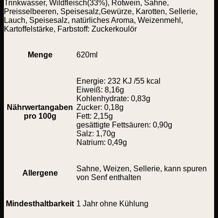
Trinkwasser, Wildfleisch(33%), Rotwein, Sahne,
Preisselbeeren, Speisesalz,Gewürze, Karotten, Sellerie,
Lauch, Speisesalz, natürliches Aroma, Weizenmehl,
Kartoffelstärke, Farbstoff: Zuckerkoulör
Menge
620ml
Energie: 232 KJ /55 kcal
Eiweiß: 8,16g
Kohlenhydrate: 0,83g
Nährwertangaben
Zucker: 0,18g
pro 100g
Fett: 2,15g
gesättigte Fettsäuren: 0,90g
Salz: 1,70g
Natrium: 0,49g
Sahne, Weizen, Sellerie, kann spuren
Allergene
von Senf enthalten
Mindesthaltbarkeit
1 Jahr ohne Kühlung