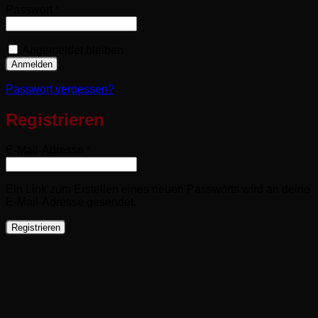
Erforderlich
Passwort
*
Angemeldet bleiben
Anmelden
Passwort vergessen?
Registrieren
Erforderlich
E-Mail-Adresse
*
Ein Link zum Erstellen eines neuen Passworts wird an deine
E-Mail-Adresse gesendet.
Registrieren