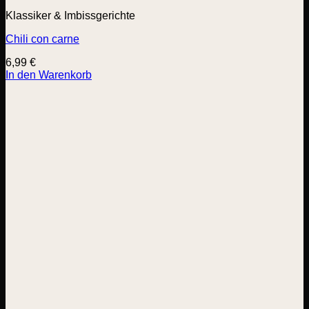
Klassiker & Imbissgerichte
Chili con carne
6,99
€
In den Warenkorb