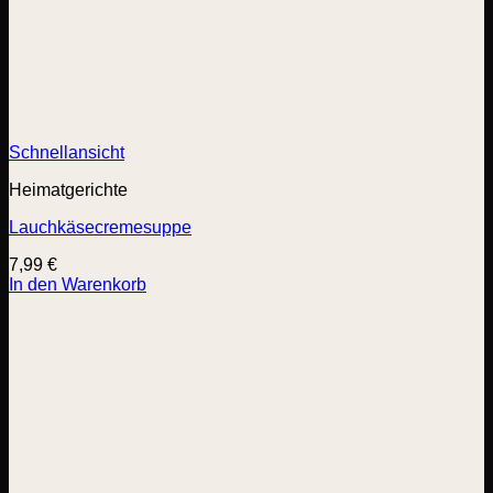
Schnellansicht
Heimatgerichte
Lauchkäsecremesuppe
7,99
€
In den Warenkorb