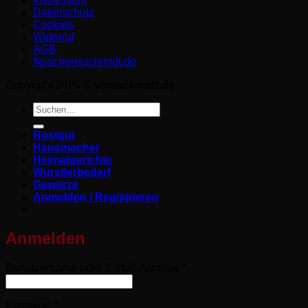
Datenschutz­
Cookies
Widerruf
AGB
fleischereischmidt.de
Copyright 2026 ©
vomschmidt.de
Suchen
nach:
Rostgut
Hausmacher
Heimatgerichte
Wurstlerbedarf
Gewürze
Anmelden / Registrieren
Anmelden
Erforderlich
Benutzername oder E-Mail-Adresse
*
Erforderlich
Passwort
*