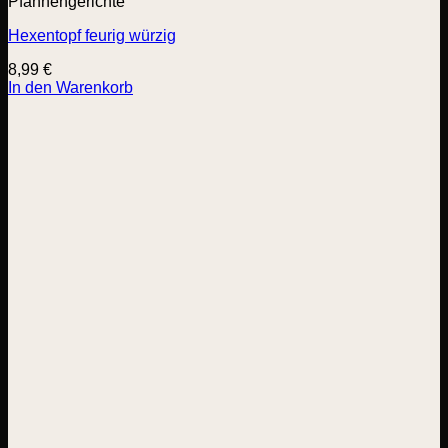
Pfannengerichte
Hexentopf feurig würzig
8,99
€
In den Warenkorb