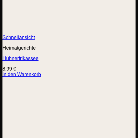
Schnellansicht
Heimatgerichte
Hühnerfrikassee
8,99
€
In den Warenkorb