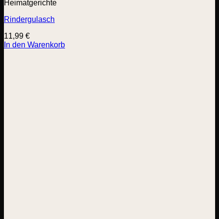
Heimatgerichte
Rindergulasch
11,99
€
In den Warenkorb