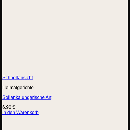
Schnellansicht
Heimatgerichte
Soljanka ungarische Art
6,90
€
In den Warenkorb