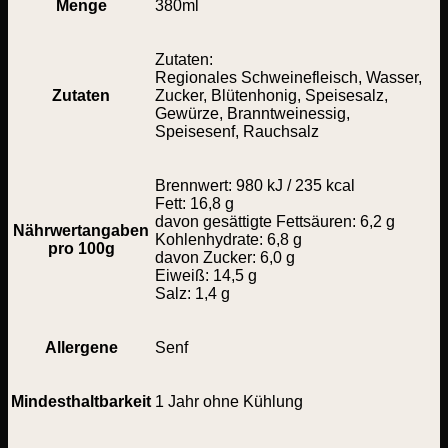
Menge
380ml
Zutaten:
Regionales Schweinefleisch, Wasser,
Zutaten
Zucker, Blütenhonig, Speisesalz,
Gewürze, Branntweinessig,
Speisesenf, Rauchsalz
Brennwert: 980 kJ / 235 kcal
Fett: 16,8 g
davon gesättigte Fettsäuren: 6,2 g
Nährwertangaben
Kohlenhydrate: 6,8 g
pro 100g
davon Zucker: 6,0 g
Eiweiß: 14,5 g
Salz: 1,4 g
Allergene
Senf
Mindesthaltbarkeit
1 Jahr ohne Kühlung