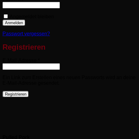
Angemeldet bleiben
Anmelden
Passwort vergessen?
Registrieren
Erforderlich
E-Mail-Adresse
*
Ein Link zum Erstellen eines neuen Passworts wird an deine
E-Mail-Adresse gesendet.
Registrieren
Pulled Pork