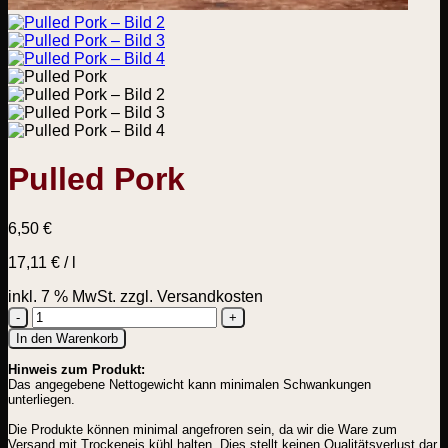
Pulled Pork
6,50
€
17,11
€
/
l
inkl. 7 % MwSt.
zzgl. Versandkosten
Pulled
In den Warenkorb
Pork
Hinweis zum Produkt:
Menge
Das angegebene Nettogewicht kann minimalen Schwankungen
unterliegen.
Die Produkte können minimal angefroren sein, da wir die Ware zum
Versand mit Trockeneis kühl halten. Dies stellt keinen Qualitätsverlust dar.