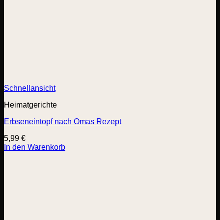
Schnellansicht
Heimatgerichte
Erbseneintopf nach Omas Rezept
5,99
€
In den Warenkorb