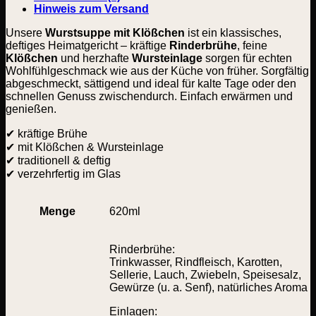
Hinweis zum Versand
Unsere
Wurstsuppe mit Klößchen
ist ein klassisches,
deftiges Heimatgericht – kräftige
Rinderbrühe
, feine
Klößchen
und herzhafte
Wursteinlage
sorgen für echten
Wohlfühlgeschmack wie aus der Küche von früher. Sorgfältig
abgeschmeckt, sättigend und ideal für kalte Tage oder den
schnellen Genuss zwischendurch. Einfach erwärmen und
genießen.
✔ kräftige Brühe
✔ mit Klößchen & Wursteinlage
✔ traditionell & deftig
✔ verzehrfertig im Glas
Menge
620ml
Rinderbrühe:
Trinkwasser, Rindfleisch, Karotten,
Sellerie, Lauch, Zwiebeln, Speisesalz,
Gewürze (u. a. Senf), natürliches Aroma
Einlagen: