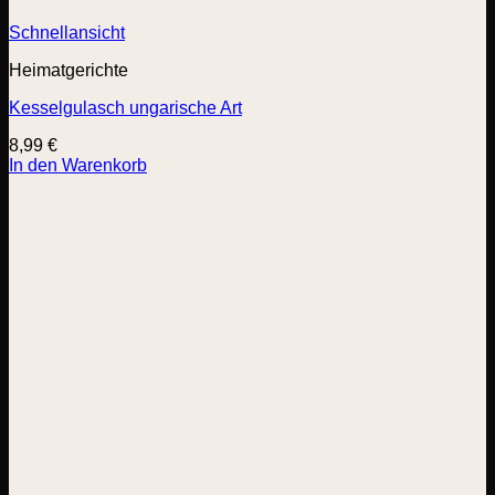
Schnellansicht
Heimatgerichte
Kesselgulasch ungarische Art
8,99
€
In den Warenkorb