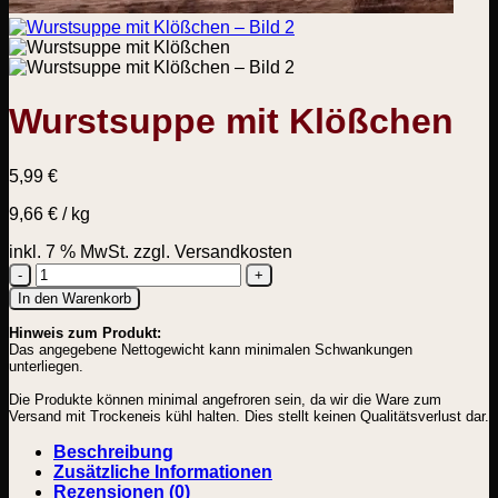
Wurstsuppe mit Klößchen
5,99
€
9,66
€
/
kg
inkl. 7 % MwSt.
zzgl. Versandkosten
Wurstsuppe
In den Warenkorb
mit
Hinweis zum Produkt:
Klößchen
Das angegebene Nettogewicht kann minimalen Schwankungen
Menge
unterliegen.
Die Produkte können minimal angefroren sein, da wir die Ware zum
Versand mit Trockeneis kühl halten. Dies stellt keinen Qualitätsverlust dar.
Beschreibung
Zusätzliche Informationen
Rezensionen (0)