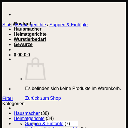
Zum
Inhalt
springen
Rostgut
Start
/
Heimatgerichte
/
Suppen & Eintöpfe
Hausmacher
Heimatgerichte
Wurstlerbedarf
Gewürze
0,00
€
0
Es befinden sich keine Produkte im Warenkorb.
Zurück zum Shop
Filter
Kategorien
Hausmacher
(38)
Heimatgerichte
(34)
Suchen
Suppen & Eintöpfe
(7)