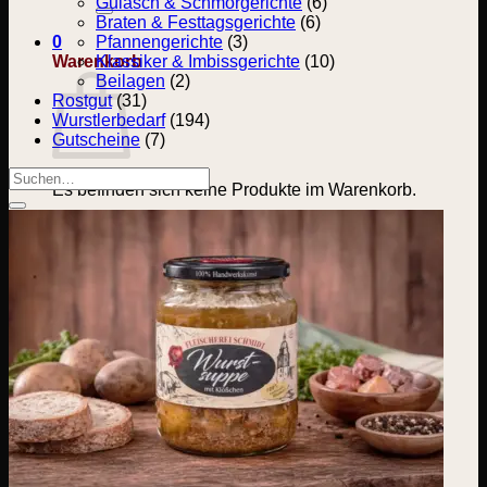
nach:
Gulasch & Schmorgerichte
(6)
Braten & Festtagsgerichte
(6)
0
Pfannengerichte
(3)
Warenkorb
Klassiker & Imbissgerichte
(10)
Beilagen
(2)
Rostgut
(31)
Wurstlerbedarf
(194)
Gutscheine
(7)
Suchen
Es befinden sich keine Produkte im Warenkorb.
nach:
Zurück zum Shop