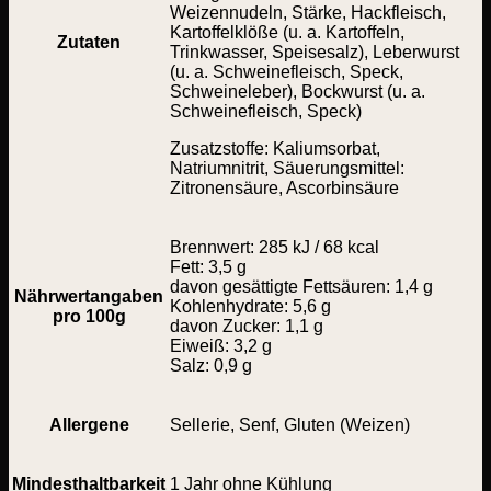
Weizennudeln, Stärke, Hackfleisch,
Kartoffelklöße (u. a. Kartoffeln,
Zutaten
Trinkwasser, Speisesalz), Leberwurst
(u. a. Schweinefleisch, Speck,
Schweineleber), Bockwurst (u. a.
Schweinefleisch, Speck)
Zusatzstoffe: Kaliumsorbat,
Natriumnitrit, Säuerungsmittel:
Zitronensäure, Ascorbinsäure
Brennwert: 285 kJ / 68 kcal
Fett: 3,5 g
davon gesättigte Fettsäuren: 1,4 g
Nährwertangaben
Kohlenhydrate: 5,6 g
pro 100g
davon Zucker: 1,1 g
Eiweiß: 3,2 g
Salz: 0,9 g
Allergene
Sellerie, Senf, Gluten (Weizen)
Mindesthaltbarkeit
1 Jahr ohne Kühlung