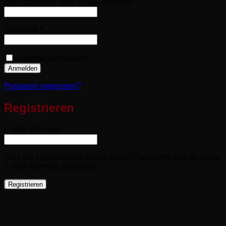
Erforderlich
Benutzername oder E-Mail-Adresse
*
Erforderlich
Passwort
*
Angemeldet bleiben
Anmelden
Passwort vergessen?
Registrieren
Erforderlich
E-Mail-Adresse
*
Ein Link zum Erstellen eines neuen Passworts wird an deine
E-Mail-Adresse gesendet.
Registrieren