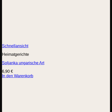
Schnellansicht
Heimatgerichte
Soljanka ungarische Art
6,90
€
In den Warenkorb