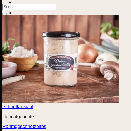
Suchen
nach:
Suchen
nach:
0
Warenkorb
Es befinden sich keine Produkte im Warenkorb.
Zurück zum Shop
Schnellansicht
Heimatgerichte
Rahmgeschnetzeltes