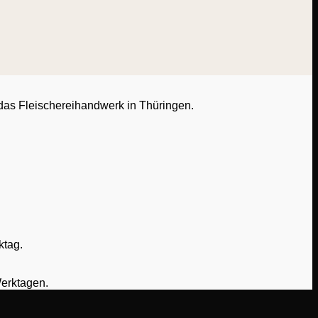
 das Fleischereihandwerk in Thüringen.
ktag.
Werktagen.
P