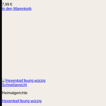
7,99
€
In den Warenkorb
Schnellansicht
Heimatgerichte
Hexentopf feurig würzig