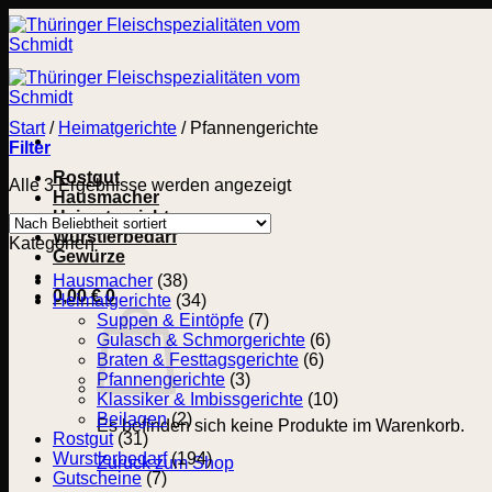
Zum
Inhalt
springen
Start
/
Heimatgerichte
/
Pfannengerichte
Filter
Rostgut
Nach
Alle 3 Ergebnisse werden angezeigt
Hausmacher
Beliebtheit
Heimatgerichte
sortiert
Wurstlerbedarf
Kategorien
Gewürze
Hausmacher
(38)
0,00
€
0
Heimatgerichte
(34)
Suppen & Eintöpfe
(7)
Gulasch & Schmorgerichte
(6)
Braten & Festtagsgerichte
(6)
Pfannengerichte
(3)
Klassiker & Imbissgerichte
(10)
Beilagen
(2)
Es befinden sich keine Produkte im Warenkorb.
Rostgut
(31)
Wurstlerbedarf
(194)
Zurück zum Shop
Gutscheine
(7)