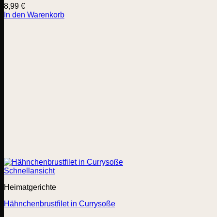
8,99
€
In den Warenkorb
Schnellansicht
Heimatgerichte
Hähnchenbrustfilet in Currysoße