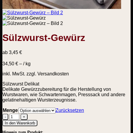
Sülzwurst-Gewürz
ab
3,45
€
34,50
€
– /
kg
inkl. MwSt.
zzgl. Versandkosten
Sülzwurst Delikat
Delikate Gewürzzubereitung für die Herstellung von
Wurstwaren, wie Schwartenmagen, Presssack und andere
gelatinehaltigen Wursterzeugnisse.
Menge
Zurücksetzen
Sülzwurst-
In den Warenkorb
Gewürz
Hinweis zum Produkt:
Menge