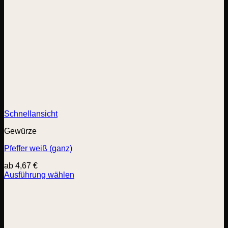
Schnellansicht
Gewürze
Pfeffer weiß (ganz)
ab
4,67
€
Ausführung wählen
Dieses
Produkt
weist
mehrere
Varianten