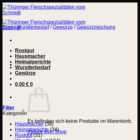
Zum
Inhalt
springen
Start
/
Wurstlerbedarf
/
Gewürze
/
Gewürzmischung
Rostgut
Hausmacher
Heimatgerichte
Wurstlerbedarf
Gewürze
0,00
€
0
Filter
Kategorien
Es befinden sich keine Produkte im Warenkorb.
Hausmacher
(38)
Heimatgerichte
(34)
Zurück zum Shop
Rostgut
(31)