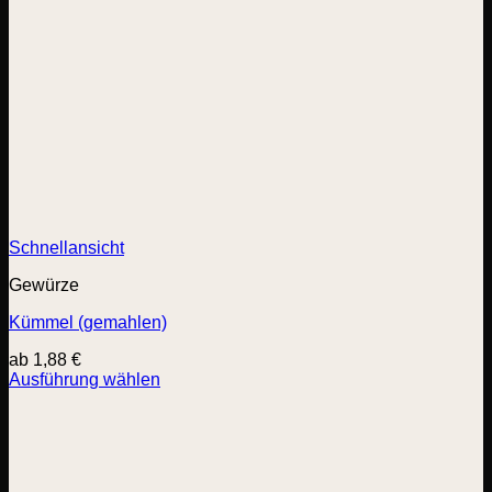
Schnellansicht
Gewürze
Kümmel (gemahlen)
ab
1,88
€
Ausführung wählen
Dieses
Produkt
weist
mehrere
Varianten