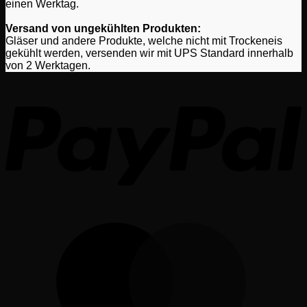
einen Werktag.
Versand von ungekühlten Produkten:
Gläser und andere Produkte, welche nicht mit Trockeneis
gekühlt werden, versenden wir mit UPS Standard innerhalb
von 2 Werktagen.
P
M