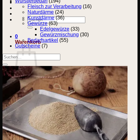
Wurstlerbedarf
(194)
Fleisch zur Verarbeitung
(16)
Naturdärme
(24)
Kunstdärme
(36)
Suchen
Gewürze
(63)
nach:
Edelgewürze
(33)
Gewürzmischung
(30)
0
Bedarfsartikel
(55)
Warenkorb
Gutscheine
(7)
Suchen
nach:
Es befinden sich keine Produkte im Warenkorb.
Zurück zum Shop