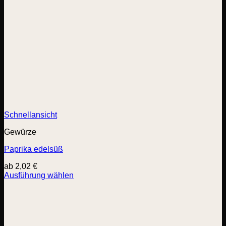
Schnellansicht
Gewürze
Paprika edelsüß
ab
2,02
€
Ausführung wählen
Dieses
Produkt
weist
mehrere
Varianten