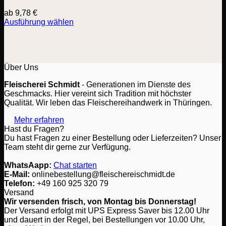
ab
9,78
€
Ausführung wählen
Dieses
Produkt
weist
mehrere
Varianten
Über Uns
auf.
Fleischerei Schmidt
- Generationen im Dienste des
Die
Geschmacks. Hier vereint sich Tradition mit höchster
Optionen
Qualität. Wir leben das Fleischereihandwerk in Thüringen.
können
auf
Mehr erfahren
der
Hast du Fragen?
Produktseite
Du hast Fragen zu einer Bestellung oder Lieferzeiten? Unser
gewählt
Team steht dir gerne zur Verfügung.
werden
WhatsAapp:
Chat starten
E-Mail:
onlinebestellung@fleischereischmidt.de
Telefon:
‎+49 160 925 320 79
Versand
Wir versenden frisch, von Montag bis Donnerstag!
Der Versand erfolgt mit UPS Express Saver bis 12.00 Uhr
und dauert in der Regel, bei Bestellungen vor 10.00 Uhr,