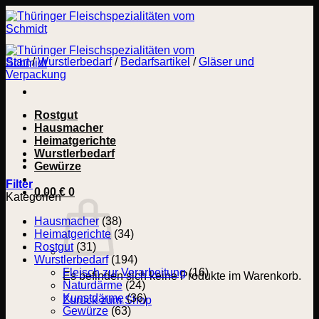
Zum
Inhalt
springen
Start
/
Wurstlerbedarf
/
Bedarfsartikel
/
Gläser und
Verpackung
Rostgut
Hausmacher
Heimatgerichte
Wurstlerbedarf
Gewürze
Filter
0,00
€
0
Kategorien
Hausmacher
(38)
Heimatgerichte
(34)
Rostgut
(31)
Wurstlerbedarf
(194)
Fleisch zur Verarbeitung
(16)
Es befinden sich keine Produkte im Warenkorb.
Naturdärme
(24)
Kunstdärme
(36)
Zurück zum Shop
Gewürze
(63)