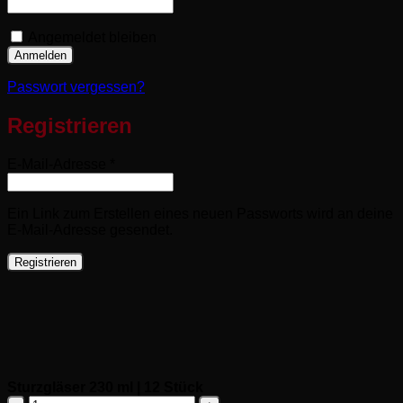
Angemeldet bleiben
Anmelden
Passwort vergessen?
Registrieren
Erforderlich
E-Mail-Adresse
*
Ein Link zum Erstellen eines neuen Passworts wird an deine
E-Mail-Adresse gesendet.
Registrieren
Sturzgläser 230 ml | 12 Stück