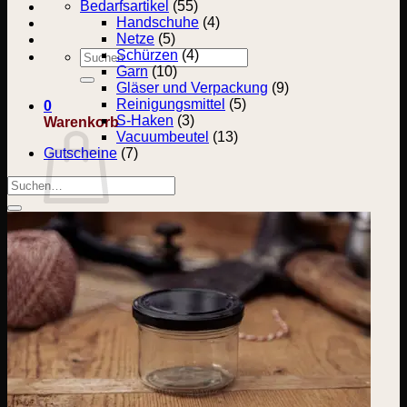
Bedarfsartikel
(55)
Handschuhe
(4)
Netze
(5)
Suchen
Schürzen
(4)
nach:
Garn
(10)
Gläser und Verpackung
(9)
Reinigungsmittel
(5)
0
S-Haken
(3)
Warenkorb
Vacuumbeutel
(13)
Gutscheine
(7)
Suchen
nach:
Es befinden sich keine Produkte im Warenkorb.
Zurück zum Shop