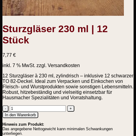
Sturzgläser 230 ml | 12
Stück
7,77
€
inkl. 7 % MwSt.
zzgl. Versandkosten
12 Sturzgläser à 230 ml, zylindrisch – inklusive 12 schwarzer
TO 82-Deckel. Ideal zum Verpacken und Einkochen von
Fleisch- und Wurstprodukten sowie sonstigen Lebensmitteln.
Robust, hitzebeständig und vielseitig einsetzbar für
Hausmacher Spezialitäten und Vorratshaltung.
Sturzgläser
In den Warenkorb
230
Hinweis zum Produkt:
ml
Das angegebene Nettogewicht kann minimalen Schwankungen
|
unterliegen.
12