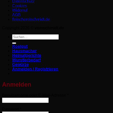
Datenschutz­
Cookies
Widerruf
AGB
fleischereischmidt.de
Copyright 2026 ©
vomschmidt.de
Suchen
nach:
Rostgut
Hausmacher
Heimatgerichte
Wurstlerbedarf
Gewürze
Anmelden / Registrieren
Anmelden
Erforderlich
Benutzername oder E-Mail-Adresse
*
Erforderlich
Passwort
*