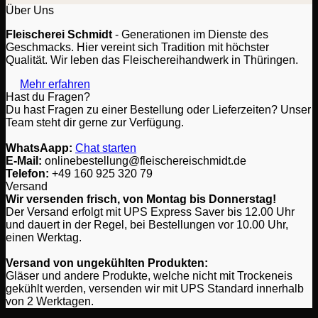
Über Uns
Fleischerei Schmidt
- Generationen im Dienste des
Geschmacks. Hier vereint sich Tradition mit höchster
Qualität. Wir leben das Fleischereihandwerk in Thüringen.
Mehr erfahren
Hast du Fragen?
Du hast Fragen zu einer Bestellung oder Lieferzeiten? Unser
Team steht dir gerne zur Verfügung.
WhatsAapp:
Chat starten
E-Mail:
onlinebestellung@fleischereischmidt.de
Telefon:
‎+49 160 925 320 79
Versand
Wir versenden frisch, von Montag bis Donnerstag!
Der Versand erfolgt mit UPS Express Saver bis 12.00 Uhr
und dauert in der Regel, bei Bestellungen vor 10.00 Uhr,
einen Werktag.
Versand von ungekühlten Produkten:
Gläser und andere Produkte, welche nicht mit Trockeneis
gekühlt werden, versenden wir mit UPS Standard innerhalb
von 2 Werktagen.
P