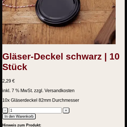
Gläser-Deckel schwarz | 10
Stück
2,29
€
inkl. 7 % MwSt.
zzgl. Versandkosten
10x Gläserdeckel 82mm Durchmesser
Gläser-
In den Warenkorb
Deckel
Hinweis zum Produkt:
schwarz