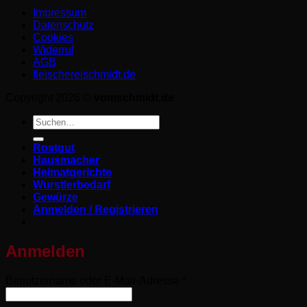
Impressum
Datenschutz­
Cookies
Widerruf
AGB
fleischereischmidt.de
Copyright 2026 ©
vomschmidt.de
Suchen
nach:
Rostgut
Hausmacher
Heimatgerichte
Wurstlerbedarf
Gewürze
Anmelden / Registrieren
Anmelden
Erforderlich
Benutzername oder E-Mail-Adresse
*