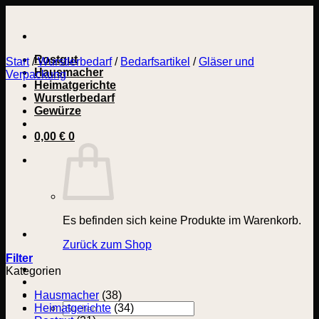
Zum
Inhalt
springen
Rostgut
Start
/
Wurstlerbedarf
/
Bedarfsartikel
/
Gläser und
Hausmacher
Verpackung
Heimatgerichte
Wurstlerbedarf
Gewürze
0,00
€
0
Es befinden sich keine Produkte im Warenkorb.
Zurück zum Shop
Filter
Kategorien
Hausmacher
(38)
Suchen
Heimatgerichte
(34)