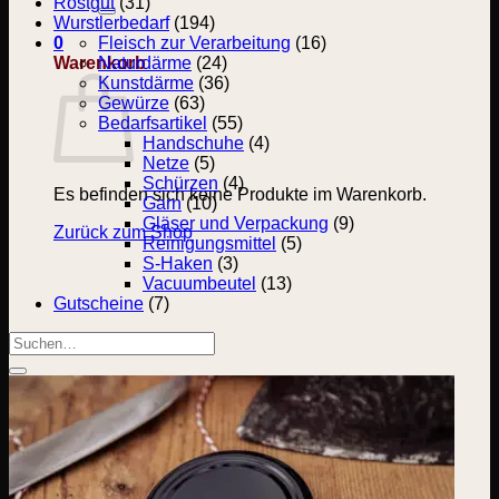
nach:
Rostgut
(31)
Wurstlerbedarf
(194)
0
Fleisch zur Verarbeitung
(16)
Warenkorb
Naturdärme
(24)
Kunstdärme
(36)
Gewürze
(63)
Bedarfsartikel
(55)
Handschuhe
(4)
Netze
(5)
Schürzen
(4)
Es befinden sich keine Produkte im Warenkorb.
Garn
(10)
Gläser und Verpackung
(9)
Zurück zum Shop
Reinigungsmittel
(5)
S-Haken
(3)
Vacuumbeutel
(13)
Gutscheine
(7)
Suchen
nach: