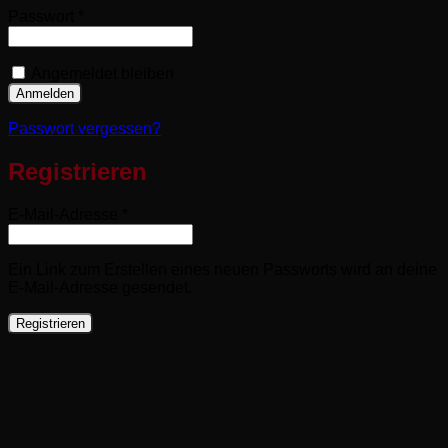
Erforderlich
Passwort
*
Angemeldet bleiben
Anmelden
Passwort vergessen?
Registrieren
Erforderlich
E-Mail-Adresse
*
Ein Link zum Erstellen eines neuen Passworts wird an deine
E-Mail-Adresse gesendet.
Registrieren