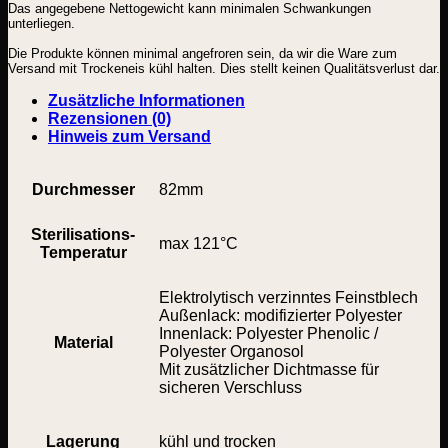
Das angegebene Nettogewicht kann minimalen Schwankungen
|
unterliegen.
10
Stück
Die Produkte können minimal angefroren sein, da wir die Ware zum
Menge
Versand mit Trockeneis kühl halten. Dies stellt keinen Qualitätsverlust dar.
Zusätzliche Informationen
Rezensionen (0)
Hinweis zum Versand
Durchmesser
82mm
Sterilisations-
max 121°C
Temperatur
Elektrolytisch verzinntes Feinstblech
Außenlack: modifizierter Polyester
Innenlack: Polyester Phenolic /
Material
Polyester Organosol
Mit zusätzlicher Dichtmasse für
sicheren Verschluss
Lagerung
kühl und trocken