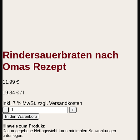
Rindersauerbraten nach
Omas Rezept
11,99
€
19,34
€
/
l
inkl. 7 % MwSt.
zzgl. Versandkosten
Rindersauerbraten
In den Warenkorb
nach
Hinweis zum Produkt:
Omas
Das angegebene Nettogewicht kann minimalen Schwankungen
Rezept
unterliegen.
Menge