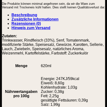
Die Produkte können minimal angefroren sein, da wir die Ware zum
Versand mit Trockeneis kühl halten. Dies stellt keinen Qualitätsverlust dar.
Beschreibung
Zusätzliche Informationen
Rezensionen (0)
Hinweis zum Versand
Zutaten:
Trinkwasser, Rindfleisch (33%), Senf, Tomatenmark,
modifizierte Stärke, Speisesalz, Gewürze, Karotten, Sellerie,
Lauch, Zwiebeln, Speisesalz, natürliches Aroma,
Weizenmehl, Kartoffelstärke, Farbstoff: Zuckerkulör
Menge
620ml
Energie: 247KJ/59kcal
Eiweiß: 8,60g
Kohlenhydrate: 1,03g
Nährwertangaben
Zucker: 0,38g
pro 100g
Fett: 2,25g
gesättigte Fettsäuren: 0,39g
Salz: 1,99g