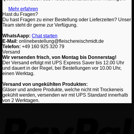
Mehr erfahren
Hast du Fragen?
Du hast Fragen zu einer Bestellung oder Lieferzeiten? Unser
Team steht dir gerne zur Verfügung.
WhatsAapp:
Chat starten
E-Mail:
onlinebestellung@fleischereischmidt.de
Telefon:
‎+49 160 925 320 79
Versand
Wir versenden frisch, von Montag bis Donnerstag!
Der Versand erfolgt mit UPS Express Saver bis 12.00 Uhr
und dauert in der Regel, bei Bestellungen vor 10.00 Uhr,
einen Werktag.
Versand von ungekühlten Produkten:
Gläser und andere Produkte, welche nicht mit Trockeneis
gekühlt werden, versenden wir mit UPS Standard innerhalb
von 2 Werktagen.
P