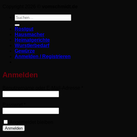
Copyright 2026 ©
vomschmidt.de
Suchen
nach:
Rostgut
Hausmacher
Heimatgerichte
Wurstlerbedarf
Gewürze
Anmelden / Registrieren
Anmelden
Erforderlich
Benutzername oder E-Mail-Adresse
*
Erforderlich
Passwort
*
Angemeldet bleiben
Anmelden