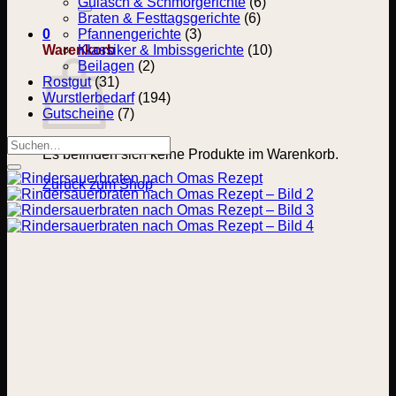
nach:
Gulasch & Schmorgerichte
(6)
Braten & Festtagsgerichte
(6)
0
Pfannengerichte
(3)
Warenkorb
Klassiker & Imbissgerichte
(10)
Beilagen
(2)
Rostgut
(31)
Wurstlerbedarf
(194)
Gutscheine
(7)
Suchen
Es befinden sich keine Produkte im Warenkorb.
nach:
Zurück zum Shop