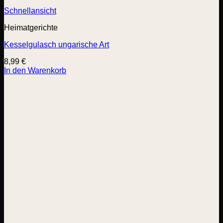
Schnellansicht
Heimatgerichte
Kesselgulasch ungarische Art
8,99
€
In den Warenkorb