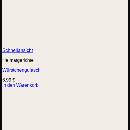
Schnellansicht
Heimatgerichte
Würstchengulasch
6,99
€
In den Warenkorb