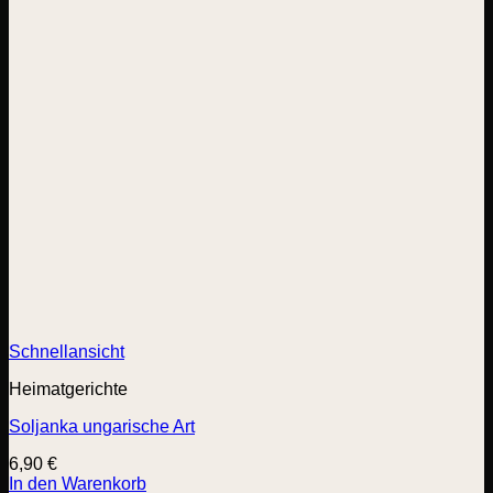
Schnellansicht
Heimatgerichte
Soljanka ungarische Art
6,90
€
In den Warenkorb