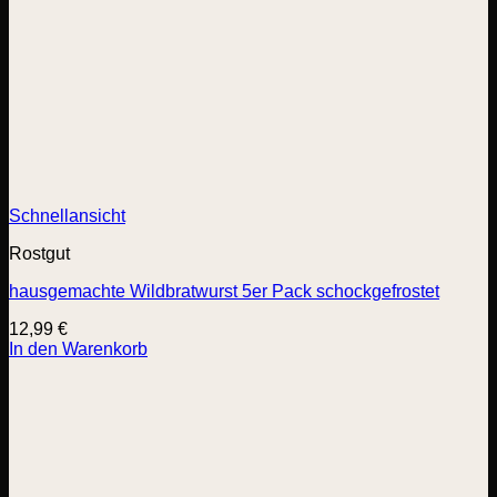
Schnellansicht
Rostgut
hausgemachte Wildbratwurst 5er Pack schockgefrostet
12,99
€
In den Warenkorb