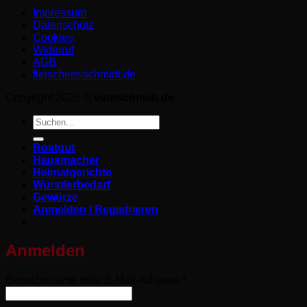
Impressum
Datenschutz­
Cookies
Widerruf
AGB
fleischereischmidt.de
Copyright 2026 ©
vomschmidt.de
Suchen
nach:
Rostgut
Hausmacher
Heimatgerichte
Wurstlerbedarf
Gewürze
Anmelden / Registrieren
Anmelden
Erforderlich
Benutzername oder E-Mail-Adresse
*