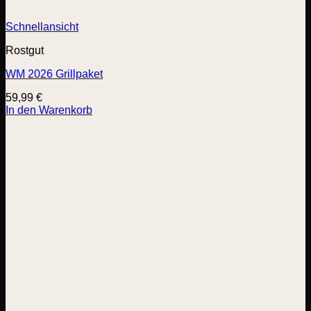
Schnellansicht
Rostgut
WM 2026 Grillpaket
59,99
€
In den Warenkorb