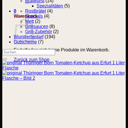
nach:
Bratwurst
(14)
Spezialitäten
(5)
0
Rostbrätel
(4)
Warenkorb
Specials
(4)
Mett
(2)
Grillsaucen
(8)
Grill-Zubehör
(2)
Wurstlerbedarf
(194)
Gutscheine
(7)
Es befinden sich keine Produkte im Warenkorb.
Suchen
nach:
Zurück zum Shop