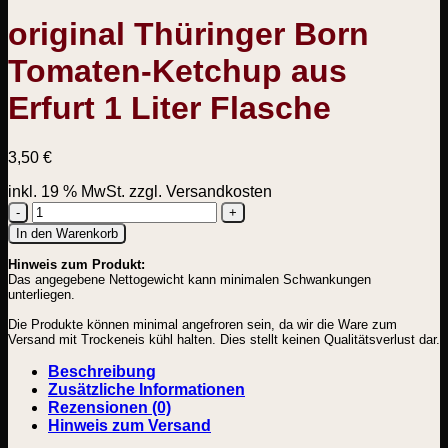
original Thüringer Born
Tomaten-Ketchup aus
Erfurt 1 Liter Flasche
3,50
€
inkl. 19 % MwSt.
zzgl. Versandkosten
original
In den Warenkorb
Thüringer
Hinweis zum Produkt:
Born
Das angegebene Nettogewicht kann minimalen Schwankungen
Tomaten-
unterliegen.
Ketchup
aus
Die Produkte können minimal angefroren sein, da wir die Ware zum
Erfurt
Versand mit Trockeneis kühl halten. Dies stellt keinen Qualitätsverlust dar.
1
Beschreibung
Liter
Zusätzliche Informationen
Flasche
Rezensionen (0)
Menge
Hinweis zum Versand