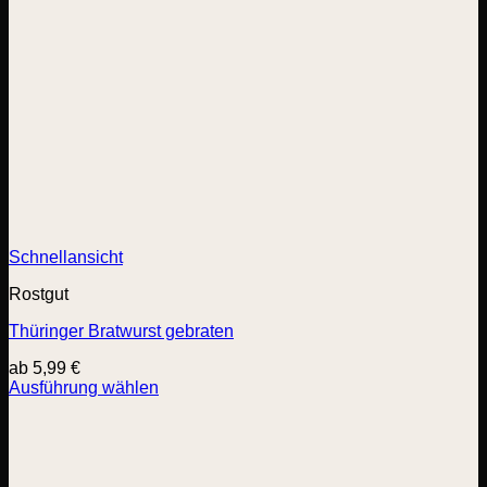
Schnellansicht
Rostgut
Thüringer Bratwurst gebraten
ab
5,99
€
Ausführung wählen
Dieses
Produkt
weist
mehrere
Varianten