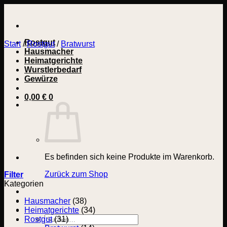
Zum
Inhalt
springen
Rostgut
Start
/
Rostgut
/
Bratwurst
Hausmacher
Heimatgerichte
Wurstlerbedarf
Gewürze
0,00
€
0
Es befinden sich keine Produkte im Warenkorb.
Zurück zum Shop
Filter
Kategorien
Hausmacher
(38)
Heimatgerichte
(34)
Suchen
Rostgut
(31)