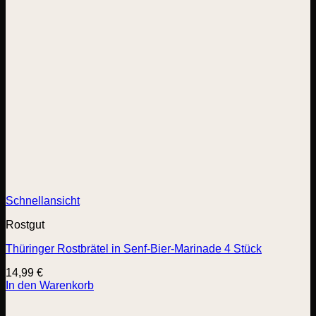
Schnellansicht
Rostgut
Thüringer Rostbrätel in Senf-Bier-Marinade 4 Stück
14,99
€
In den Warenkorb