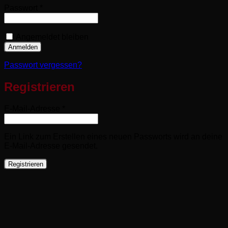
Erforderlich
Passwort
*
Angemeldet bleiben
Anmelden
Passwort vergessen?
Registrieren
Erforderlich
E-Mail-Adresse
*
Ein Link zum Erstellen eines neuen Passworts wird an deine
E-Mail-Adresse gesendet.
Registrieren