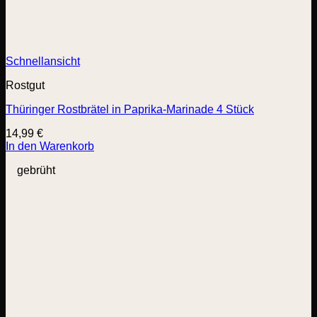
Schnellansicht
Rostgut
Thüringer Rostbrätel in Paprika-Marinade 4 Stück
14,99
€
In den Warenkorb
gebrüht