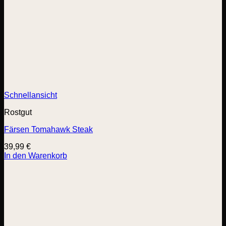
Schnellansicht
Rostgut
Färsen Tomahawk Steak
39,99
€
In den Warenkorb