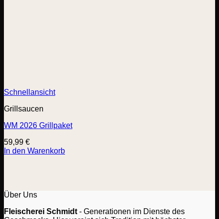
Schnellansicht
Grillsaucen
WM 2026 Grillpaket
59,99
€
In den Warenkorb
Über Uns
Fleischerei Schmidt
- Generationen im Dienste des