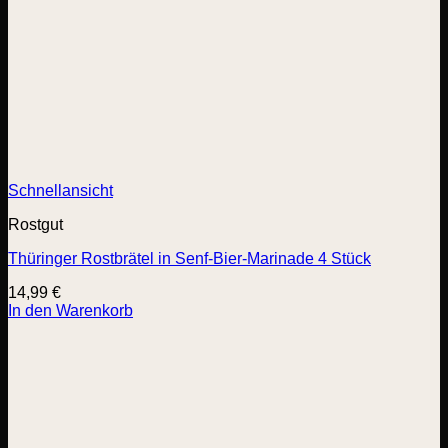
Schnellansicht
Rostgut
Thüringer Rostbrätel in Senf-Bier-Marinade 4 Stück
14,99
€
In den Warenkorb