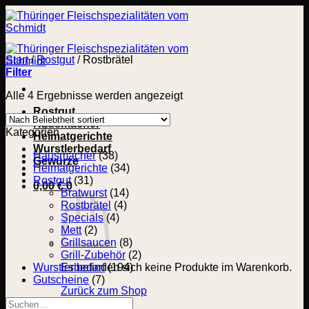
Zum
Inhalt
springen
Start
/
Rostgut
/
Rostbrätel
Filter
Nach
Alle 4 Ergebnisse werden angezeigt
Beliebtheit
Rostgut
sortiert
Hausmacher
Kategorien
Heimatgerichte
Wurstlerbedarf
Hausmacher
(38)
Gewürze
Heimatgerichte
(34)
Rostgut
(31)
0,00
€
0
Bratwurst
(14)
Rostbrätel
(4)
Specials
(4)
Mett
(2)
Grillsaucen
(8)
Grill-Zubehör
(2)
Wurstlerbedarf
Es befinden sich keine Produkte im Warenkorb.
(194)
Gutscheine
(7)
Zurück zum Shop
Suchen