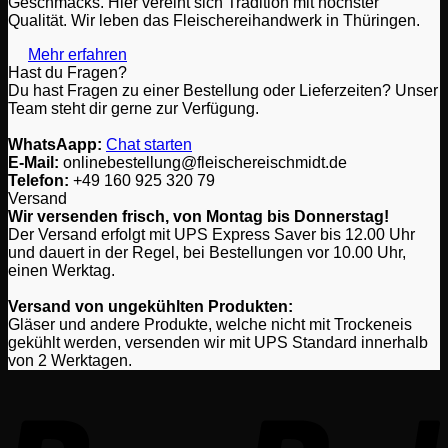
Geschmacks. Hier vereint sich Tradition mit höchster
Qualität. Wir leben das Fleischereihandwerk in Thüringen.
Mehr erfahren
Hast du Fragen?
Du hast Fragen zu einer Bestellung oder Lieferzeiten? Unser
Team steht dir gerne zur Verfügung.
WhatsAapp:
Chat starten
E-Mail:
onlinebestellung@fleischereischmidt.de
Telefon:
‎+49 160 925 320 79
Versand
Wir versenden frisch, von Montag bis Donnerstag!
Der Versand erfolgt mit UPS Express Saver bis 12.00 Uhr
und dauert in der Regel, bei Bestellungen vor 10.00 Uhr,
einen Werktag.
Versand von ungekühlten Produkten:
Gläser und andere Produkte, welche nicht mit Trockeneis
gekühlt werden, versenden wir mit UPS Standard innerhalb
von 2 Werktagen.
P