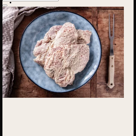
nach:
Suchen
nach:
0
Warenkorb
Es befinden sich keine Produkte im Warenkorb.
Zurück zum Shop