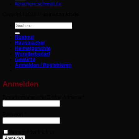
fleischereischmidt.de
Copyright 2026 ©
vomschmidt.de
Suchen
nach:
Rostgut
Hausmacher
Heimatgerichte
Wurstlerbedarf
Gewürze
Anmelden / Registrieren
Anmelden
Erforderlich
Benutzername oder E-Mail-Adresse
*
Erforderlich
Passwort
*
Angemeldet bleiben
Anmelden