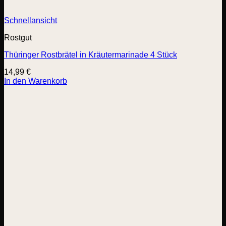
Schnellansicht
Rostgut
Thüringer Rostbrätel in Kräutermarinade 4 Stück
14,99
€
In den Warenkorb