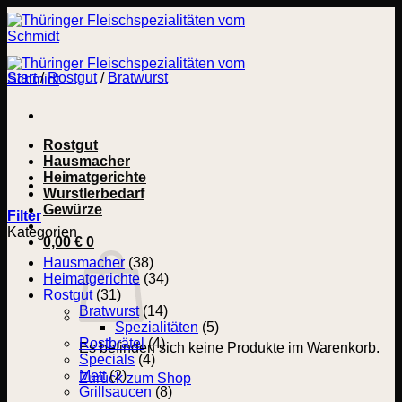
Zum
Inhalt
springen
Start
/
Rostgut
/
Bratwurst
Rostgut
Hausmacher
Heimatgerichte
Wurstlerbedarf
Gewürze
Filter
Kategorien
0,00
€
0
Hausmacher
(38)
Heimatgerichte
(34)
Rostgut
(31)
Bratwurst
(14)
Spezialitäten
(5)
Rostbrätel
(4)
Es befinden sich keine Produkte im Warenkorb.
Specials
(4)
Mett
(2)
Zurück zum Shop
Grillsaucen
(8)