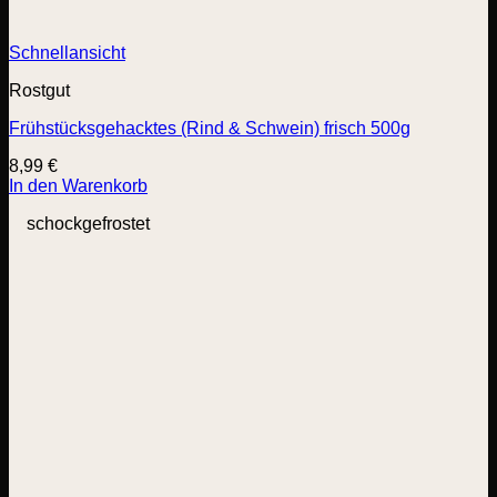
Schnellansicht
Rostgut
Frühstücksgehacktes (Rind & Schwein) frisch 500g
8,99
€
In den Warenkorb
schockgefrostet