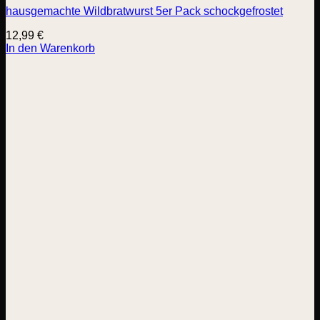
hausgemachte Wildbratwurst 5er Pack schockgefrostet
12,99
€
In den Warenkorb