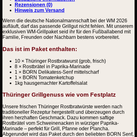
Rezensionen (0)
Hinweis zum Versand
Wenn die deutsche Nationalmannschaft bei der WM 2026
aufläuft, darf das passende Grillgut nicht fehlen. Mit unserem
exklusiven WM-Grillpaket seid ihr für den Fußballabend mit
Familie, Freunden oder Nachbarn bestens vorbereitet.
Das ist im Paket enthalten:
10 × Thüringer Rostbratwurst (grob, frisch)
8 × Rostbrätel in Paprika-Marinade
1 × BORN Delikatess-Senf mittelscharf
1 × BORN Tomatenketchup
1kg hausgemachter Kartoffelsalat
Thüringer Grillgenuss wie vom Festplatz
Unsere frischen Thüringer Rostbratwürste werden nach
traditioneller Rezeptur hergestellt und überzeugen durch
ihren herzhaften Geschmack. Dazu kommen saftige
Rostbrätel vom Schweinenacken in würziger Paprika-
Marinade – perfekt für Grill, Pfanne oder Plancha.
Abgerundet wird das Paket durch den beliebten BORN Senf,