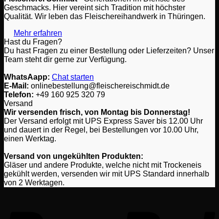
Geschmacks. Hier vereint sich Tradition mit höchster
Optionen
Qualität. Wir leben das Fleischereihandwerk in Thüringen.
können
auf
Mehr erfahren
der
Hast du Fragen?
Produktseite
Du hast Fragen zu einer Bestellung oder Lieferzeiten? Unser
gewählt
Team steht dir gerne zur Verfügung.
werden
WhatsAapp:
Chat starten
E-Mail:
onlinebestellung@fleischereischmidt.de
Telefon:
‎+49 160 925 320 79
Versand
Wir versenden frisch, von Montag bis Donnerstag!
Der Versand erfolgt mit UPS Express Saver bis 12.00 Uhr
und dauert in der Regel, bei Bestellungen vor 10.00 Uhr,
einen Werktag.
Versand von ungekühlten Produkten:
Gläser und andere Produkte, welche nicht mit Trockeneis
gekühlt werden, versenden wir mit UPS Standard innerhalb
von 2 Werktagen.
P