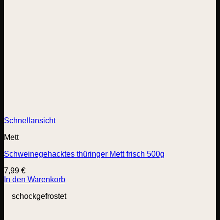
Schnellansicht
Mett
Schweinegehacktes thüringer Mett frisch 500g
7,99
€
In den Warenkorb
schockgefrostet