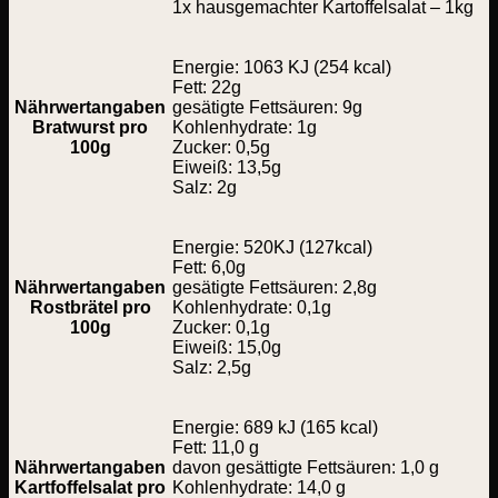
1x hausgemachter Kartoffelsalat – 1kg
Energie: 1063 KJ (254 kcal)
Fett: 22g
Nährwertangaben
gesätigte Fettsäuren: 9g
Bratwurst pro
Kohlenhydrate: 1g
100g
Zucker: 0,5g
Eiweiß: 13,5g
Salz: 2g
Energie: 520KJ (127kcal)
Fett: 6,0g
Nährwertangaben
gesätigte Fettsäuren: 2,8g
Rostbrätel pro
Kohlenhydrate: 0,1g
100g
Zucker: 0,1g
Eiweiß: 15,0g
Salz: 2,5g
Energie: 689 kJ (165 kcal)
Fett: 11,0 g
Nährwertangaben
davon gesättigte Fettsäuren: 1,0 g
Kartfoffelsalat pro
Kohlenhydrate: 14,0 g