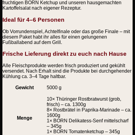
fruchtigen BORN Ketchup und unseren hausgemachten
Kartoffelsalat nach eigener Rezeptur.
Ideal für 4–6 Personen
Ob Vorrundenspiel, Achtelfinale oder das große Finale – mit
diesem Paket habt ihr alles für einen gelungenen
Fußballabend auf dem Grill.
Frische Lieferung direkt zu euch nach Hause
Alle Fleischprodukte werden frisch produziert und gekühlt
versendet. Nach Erhalt sind die Produkte bei durchgehender
Kühlung ca. 3–4 Tage haltbar.
Gewicht
5000 g
10× Thüringer Rostbratwurst (grob,
frisch) – ca. 1300g
8× Rostbrätel in Paprika-Marinade – ca.
1600g
Menge
1× BORN Delikatess-Senf mittelscharf
– 345g
1× BORN Tomatenketchup – 345g