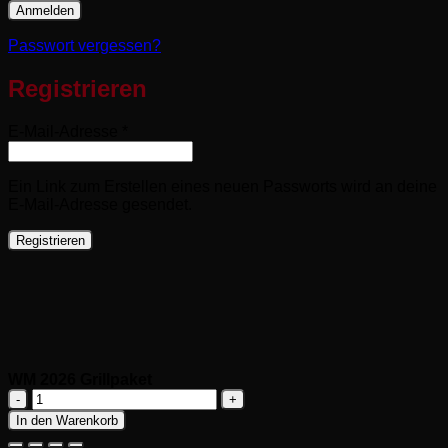
Anmelden
Passwort vergessen?
Registrieren
Erforderlich
E-Mail-Adresse
*
Ein Link zum Erstellen eines neuen Passworts wird an deine
E-Mail-Adresse gesendet.
Registrieren
WM 2026 Grillpaket
WM
In den Warenkorb
2026