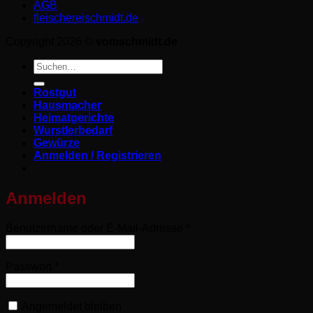
AGB
fleischereischmidt.de
Copyright 2026 ©
vomschmidt.de
Suchen
nach:
Rostgut
Hausmacher
Heimatgerichte
Wurstlerbedarf
Gewürze
Anmelden / Registrieren
Anmelden
Erforderlich
Benutzername oder E-Mail-Adresse
*
Erforderlich
Passwort
*
Angemeldet bleiben