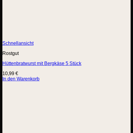
Schnellansicht
Rostgut
Hüttenbratwurst mit Bergkäse 5 Stück
10,99
€
In den Warenkorb