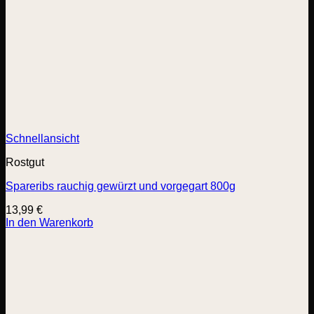
Schnellansicht
Rostgut
Spareribs rauchig gewürzt und vorgegart 800g
13,99
€
In den Warenkorb