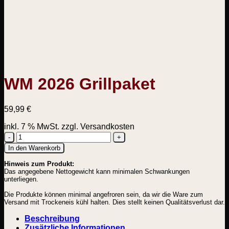
WM 2026 Grillpaket
59,99
€
inkl. 7 % MwSt.
zzgl. Versandkosten
WM
In den Warenkorb
2026
Hinweis zum Produkt:
Grillpaket
Das angegebene Nettogewicht kann minimalen Schwankungen
Menge
unterliegen.
Die Produkte können minimal angefroren sein, da wir die Ware zum
Versand mit Trockeneis kühl halten. Dies stellt keinen Qualitätsverlust dar.
Beschreibung
Zusätzliche Informationen