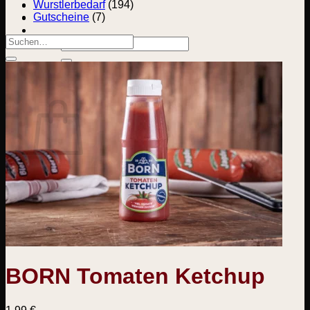
Wurstlerbedarf
(194)
Gutscheine
(7)
Suchen
Suchen
nach:
nach:
0
Warenkorb
Es befinden sich keine Produkte im Warenkorb.
Zurück zum Shop
BORN Tomaten Ketchup