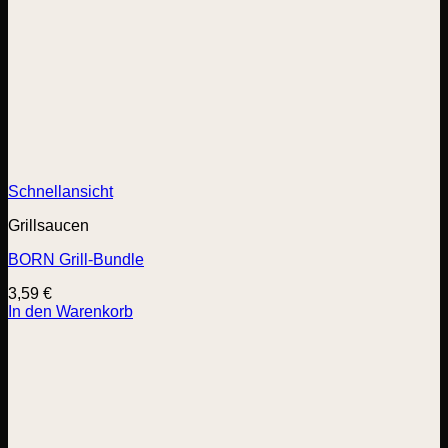
Schnellansicht
Grillsaucen
BORN Grill-Bundle
3,59
€
In den Warenkorb