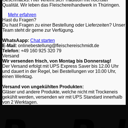
Qualität. Wir leben das Fleischereihandwerk in Thüringen.
Mehr erfahren
Hast du Fragen?
Du hast Fragen zu einer Bestellung oder Lieferzeiten? Unser
Team steht dir gerne zur Verfügung.
WhatsAapp:
Chat starten
E-Mail:
onlinebestellung@fleischereischmidt.de
Telefon:
‎+49 160 925 320 79
Versand
Wir versenden frisch, von Montag bis Donnerstag!
Der Versand erfolgt mit UPS Express Saver bis 12.00 Uhr
und dauert in der Regel, bei Bestellungen vor 10.00 Uhr,
einen Werktag.
Versand von ungekühlten Produkten:
Gläser und andere Produkte, welche nicht mit Trockeneis
gekühlt werden, versenden wir mit UPS Standard innerhalb
von 2 Werktagen.
P