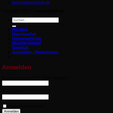
fleischereischmidt.de
Copyright 2026 ©
vomschmidt.de
Suchen
nach:
Rostgut
Hausmacher
Heimatgerichte
Wurstlerbedarf
Gewürze
Anmelden / Registrieren
Anmelden
Erforderlich
Benutzername oder E-Mail-Adresse
*
Erforderlich
Passwort
*
Angemeldet bleiben
Anmelden