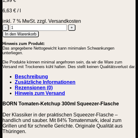
1,99
€
6,63
€
/
l
inkl. 7 % MwSt.
zzgl. Versandkosten
BORN
In den Warenkorb
Tomaten
Hinweis zum Produkt:
Ketchup
Das angegebene Nettogewicht kann minimalen Schwankungen
Menge
unterliegen.
Die Produkte können minimal angefroren sein, da wir die Ware zum
Versand mit Trockeneis kühl halten. Dies stellt keinen Qualitätsverlust dar.
Beschreibung
Zusätzliche Informationen
Rezensionen (0)
Hinweis zum Versand
BORN Tomaten-Ketchup 300ml Squeezer-Flasche
Der Klassiker in der praktischen Squeezer-Flasche –
handlich und sauber. Mit 84% Tomatenmark, ideal zum
Grillen und für schnelle Gerichte. Originale Qualität aus
Thüringen.