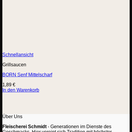
Schnellansicht
Grillsaucen
BORN Senf Mittelscharf
1,89
€
In den Warenkorb
Über Uns
Fleischerei Schmidt
- Generationen im Dienste des
Geschmacks. Hier vereint sich Tradition mit höchster