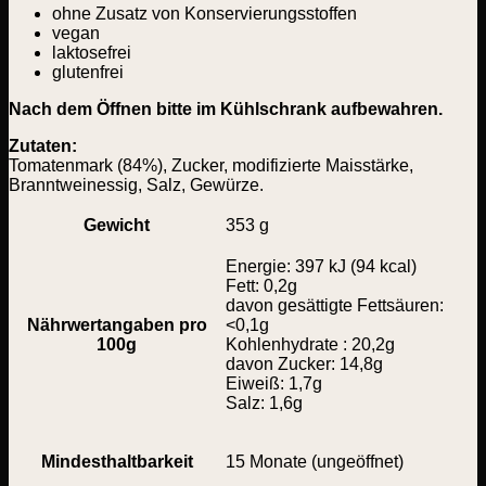
ohne Zusatz von Konservierungsstoffen
vegan
laktosefrei
glutenfrei
Nach dem Öffnen bitte im Kühlschrank aufbewahren.
Zutaten:
Tomatenmark (84%), Zucker, modifizierte Maisstärke,
Branntweinessig, Salz, Gewürze.
Gewicht
353 g
Energie: 397 kJ (94 kcal)
Fett: 0,2g
davon gesättigte Fettsäuren:
Nährwertangaben pro
<0,1g
100g
Kohlenhydrate : 20,2g
davon Zucker: 14,8g
Eiweiß: 1,7g
Salz: 1,6g
Mindesthaltbarkeit
15 Monate (ungeöffnet)