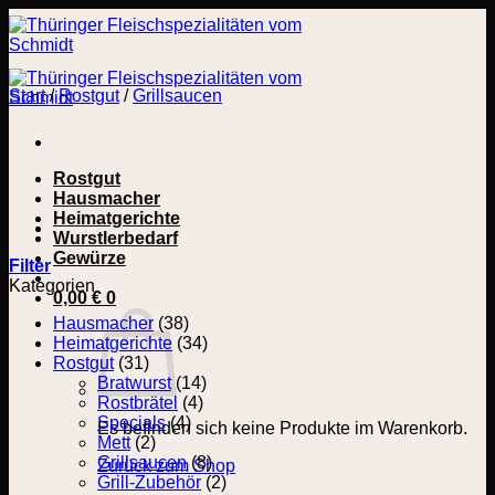
Zum
Inhalt
springen
Start
/
Rostgut
/
Grillsaucen
Rostgut
Hausmacher
Heimatgerichte
Wurstlerbedarf
Gewürze
Filter
Kategorien
0,00
€
0
Hausmacher
(38)
Heimatgerichte
(34)
Rostgut
(31)
Bratwurst
(14)
Rostbrätel
(4)
Specials
(4)
Es befinden sich keine Produkte im Warenkorb.
Mett
(2)
Grillsaucen
(8)
Zurück zum Shop
Grill-Zubehör
(2)