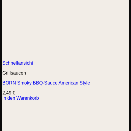
Schnellansicht
Grillsaucen
BORN Smoky BBQ-Sauce American Style
2,49
€
In den Warenkorb