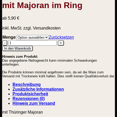
mit Majoran im Ring
ab
5,90
€
inkl. MwSt.
zzgl. Versandkosten
Menge
Zurücksetzen
Hausmacher
In den Warenkorb
Leberwurst
Hinweis zum Produkt:
mit
Das angegebene Nettogewicht kann minimalen Schwankungen
Majoran
unterliegen.
im
Ring
Die Produkte können minimal angefroren sein, da wir die Ware zum
Menge
Versand mit Trockeneis kühl halten. Dies stellt keinen Qualitätsverlust dar.
Beschreibung
Zusätzliche Informationen
Produktsicherheit
Rezensionen (0)
Hinweis zum Versand
mit Thüringer Majoran