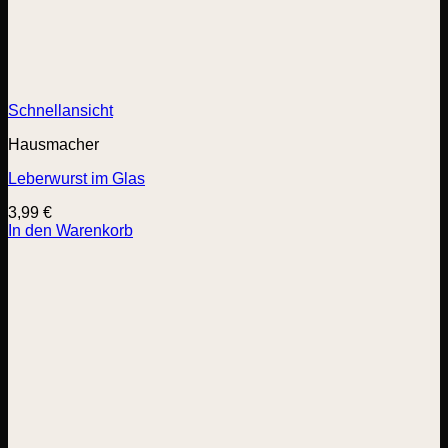
Schnellansicht
Hausmacher
Leberwurst im Glas
3,99
€
In den Warenkorb