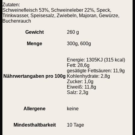
Zutaten:
Schweinefleisch 53%, Schweineleber 22%, Speck,
Trinkwasser, Speisesalz, Zwiebeln, Majoran, Gewürze,
Buchenrauch
Gewicht
260 g
Menge
300g, 600g
Energie: 1305KJ (315 kcal)
Fett: 28,6g
gesätigte Fettsäuren: 11,9g
Nährwertangaben pro 100g
Kohlenhydrate: 2,8g
Zucker: 1,0g
Eiweiß: 11,8g
Salz: 2,3g
Allergene
keine
Mindesthaltbarkeit
10 Tage