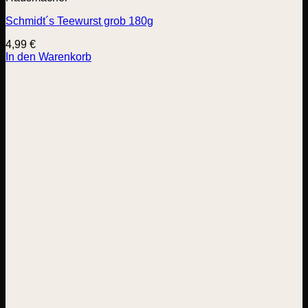
Schmidt´s Teewurst grob 180g
4,99
€
In den Warenkorb