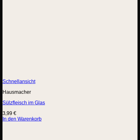
Schnellansicht
Hausmacher
Sülzfleisch im Glas
3,99
€
In den Warenkorb