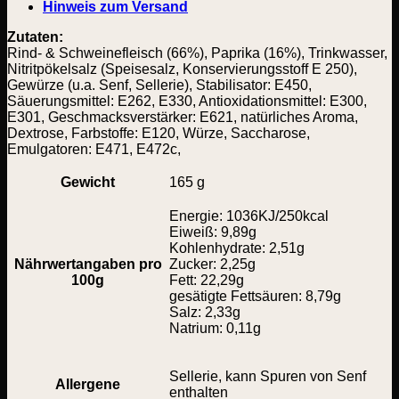
Hinweis zum Versand
Zutaten:
Rind- & Schweinefleisch (66%), Paprika (16%), Trinkwasser,
Nitritpökelsalz (Speisesalz, Konservierungsstoff E 250),
Gewürze (u.a. Senf, Sellerie), Stabilisator: E450,
Säuerungsmittel: E262, E330, Antioxidationsmittel: E300,
E301, Geschmacksverstärker: E621, natürliches Aroma,
Dextrose, Farbstoffe: E120, Würze, Saccharose,
Emulgatoren: E471, E472c,
Gewicht
165 g
Energie: 1036KJ/250kcal
Eiweiß: 9,89g
Kohlenhydrate: 2,51g
Nährwertangaben pro
Zucker: 2,25g
100g
Fett: 22,29g
gesätigte Fettsäuren: 8,79g
Salz: 2,33g
Natrium: 0,11g
Sellerie, kann Spuren von Senf
Allergene
enthalten