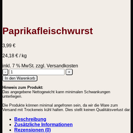
Paprikafleischwurst
3,99
€
24,18
€
/
kg
inkl. 7 % MwSt.
zzgl. Versandkosten
Paprikafleischwurst
In den Warenkorb
Menge
Hinweis zum Produkt:
Das angegebene Nettogewicht kann minimalen Schwankungen
unterliegen.
Die Produkte können minimal angefroren sein, da wir die Ware zum
Versand mit Trockeneis kühl halten. Dies stellt keinen Qualitätsverlust dar.
Beschreibung
Zusätzliche Informationen
Rezensionen (0)