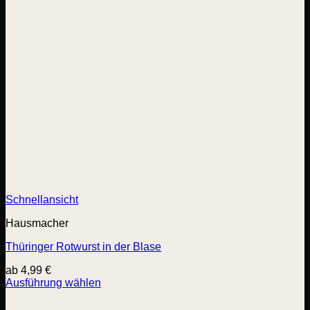
Schnellansicht
Hausmacher
Thüringer Rotwurst in der Blase
ab
4,99
€
Ausführung wählen
Dieses
Produkt