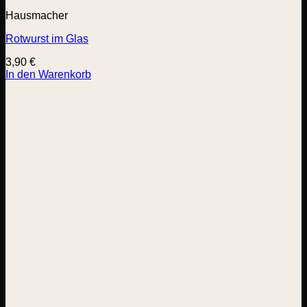
Hausmacher
Rotwurst im Glas
3,90
€
In den Warenkorb