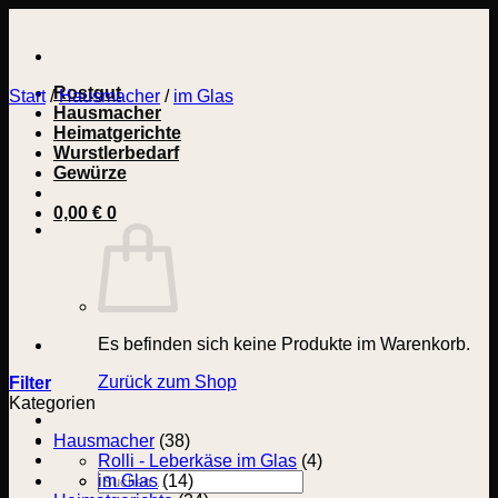
Zum
Inhalt
springen
Rostgut
Start
/
Hausmacher
/
im Glas
Hausmacher
Heimatgerichte
Wurstlerbedarf
Gewürze
0,00
€
0
Es befinden sich keine Produkte im Warenkorb.
Zurück zum Shop
Filter
Kategorien
Hausmacher
(38)
Rolli - Leberkäse im Glas
(4)
Suchen
im Glas
(14)