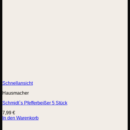
Schnellansicht
Hausmacher
Schmidt`s Pfefferbeißer 5 Stück
7,99
€
In den Warenkorb