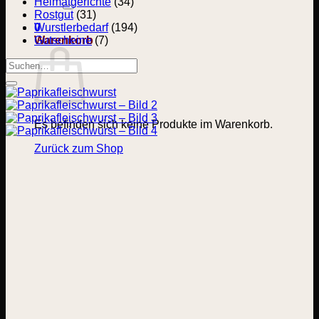
nach:
Heimatgerichte
(34)
Rostgut
(31)
0
Wurstlerbedarf
(194)
Warenkorb
Gutscheine
(7)
Suchen
nach:
Es befinden sich keine Produkte im Warenkorb.
Zurück zum Shop