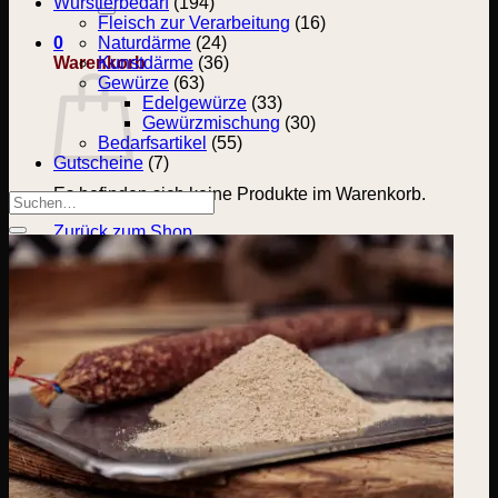
nach:
Wurstlerbedarf
(194)
Fleisch zur Verarbeitung
(16)
0
Naturdärme
(24)
Warenkorb
Kunstdärme
(36)
Gewürze
(63)
Edelgewürze
(33)
Gewürzmischung
(30)
Bedarfsartikel
(55)
Gutscheine
(7)
Es befinden sich keine Produkte im Warenkorb.
Suchen
nach:
Zurück zum Shop