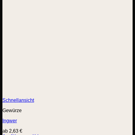
Schnellansicht
Gewürze
Ingwer
ab
2,63
€