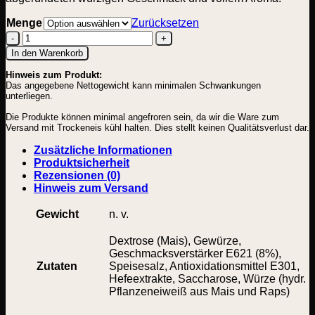
Menge
Zurücksetzen
Edelsalami
In den Warenkorb
Gewürzmischung
Hinweis zum Produkt:
Menge
Das angegebene Nettogewicht kann minimalen Schwankungen
unterliegen.
Die Produkte können minimal angefroren sein, da wir die Ware zum
Versand mit Trockeneis kühl halten. Dies stellt keinen Qualitätsverlust dar.
Zusätzliche Informationen
Produktsicherheit
Rezensionen (0)
Hinweis zum Versand
Gewicht
n. v.
Dextrose (Mais), Gewürze,
Geschmacksverstärker E621 (8%),
Zutaten
Speisesalz, Antioxidationsmittel E301,
Hefeextrakte, Saccharose, Würze (hydr.
Pflanzeneiweiß aus Mais und Raps)