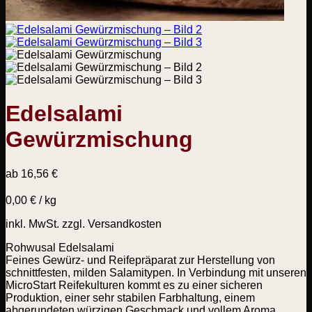
Edelsalami
Gewürzmischung
ab
16,56
€
0,00
€
/
kg
inkl. MwSt.
zzgl. Versandkosten
Rohwusal Edelsalami
Feines Gewürz- und Reifepräparat zur Herstellung von
schnittfesten, milden Salamitypen. In Verbindung mit unseren
MicroStart Reifekulturen kommt es zu einer sicheren
Produktion, einer sehr stabilen Farbhaltung, einem
abgerundeten würzigen Geschmack und vollem Aroma.