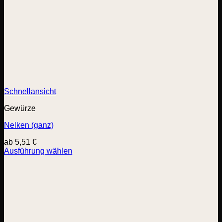
Schnellansicht
Gewürze
Nelken (ganz)
ab
5,51
€
Ausführung wählen
Dieses
Produkt
weist
mehrere
Varianten
auf.
Die
Optionen