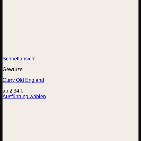
Schnellansicht
Gewürze
Curry Old England
ab
2,34
€
Ausführung wählen
Dieses
Produkt
weist
mehrere
Varianten
auf.
Die