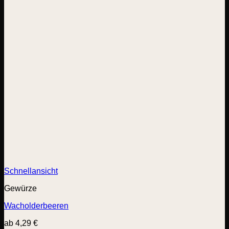
Schnellansicht
Gewürze
Wacholderbeeren
ab
4,29
€