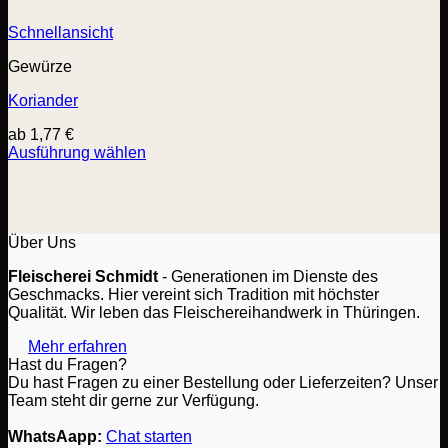
Schnellansicht
Gewürze
Koriander
ab
1,77
€
Ausführung wählen
Dieses
Produkt
weist
mehrere
Varianten
Über Uns
auf.
Fleischerei Schmidt
- Generationen im Dienste des
Die
Geschmacks. Hier vereint sich Tradition mit höchster
Optionen
Qualität. Wir leben das Fleischereihandwerk in Thüringen.
können
auf
Mehr erfahren
der
Hast du Fragen?
Produktseite
Du hast Fragen zu einer Bestellung oder Lieferzeiten? Unser
gewählt
Team steht dir gerne zur Verfügung.
werden
WhatsAapp:
Chat starten