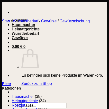
Zum
Inhalt
springen
Rostgut
Start
/
Wurstlerbedarf
/
Gewürze
/
Gewürzmischung
Hausmacher
Heimatgerichte
Wurstlerbedarf
Gewürze
0,00
€
0
Es befinden sich keine Produkte im Warenkorb.
Zurück zum Shop
Filter
Kategorien
Hausmacher
(38)
Heimatgerichte
(34)
Suchen
Rostgut
(31)