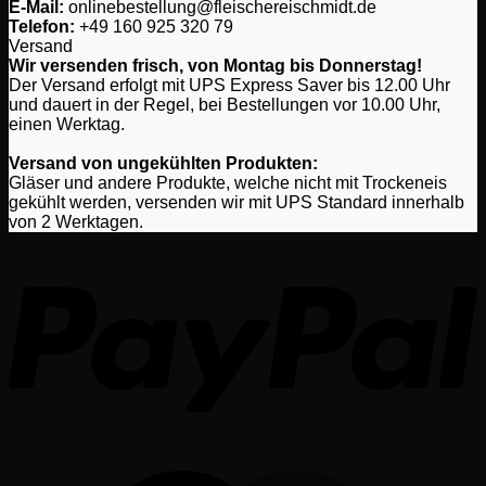
E-Mail:
onlinebestellung@fleischereischmidt.de
Telefon:
‎+49 160 925 320 79
Versand
Wir versenden frisch, von Montag bis Donnerstag!
Der Versand erfolgt mit UPS Express Saver bis 12.00 Uhr
und dauert in der Regel, bei Bestellungen vor 10.00 Uhr,
einen Werktag.
Versand von ungekühlten Produkten:
Gläser und andere Produkte, welche nicht mit Trockeneis
gekühlt werden, versenden wir mit UPS Standard innerhalb
von 2 Werktagen.
P
M