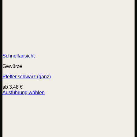
Schnellansicht
Gewürze
Pfeffer schwarz (ganz)
ab
3,48
€
Ausführung wählen
Dieses
Produkt
weist
mehrere
Varianten
auf.
Die
Optionen