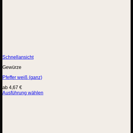
Schnellansicht
Gewürze
Pfeffer weiß (ganz)
ab
4,67
€
Ausführung wählen
Dieses
Produkt
weist
mehrere
Varianten
auf.
Die