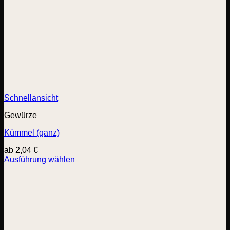
Schnellansicht
Gewürze
Kümmel (ganz)
ab
2,04
€
Ausführung wählen
Dieses
Produkt
weist
mehrere
Varianten
auf.
Die