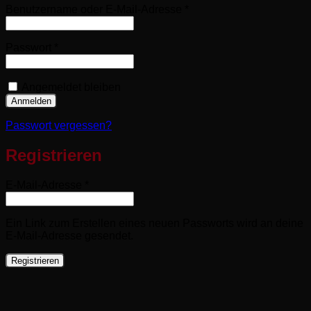
Erforderlich
Benutzername oder E-Mail-Adresse
*
Erforderlich
Passwort
*
Angemeldet bleiben
Anmelden
Passwort vergessen?
Registrieren
Erforderlich
E-Mail-Adresse
*
Ein Link zum Erstellen eines neuen Passworts wird an deine
E-Mail-Adresse gesendet.
Registrieren