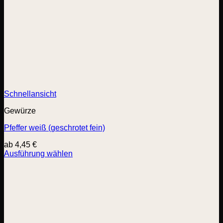
Schnellansicht
Gewürze
Pfeffer weiß (geschrotet fein)
ab
4,45
€
Ausführung wählen
Dieses
Produkt
weist
mehrere
Varianten
auf.
Die