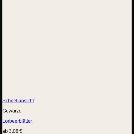
Schnellansicht
Gewürze
Lorbeerblätter
ab
3,06
€