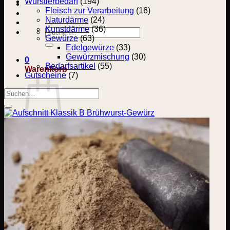
Wurstlerbedarf
(194)
Fleisch zur Verarbeitung
(16)
Naturdärme
(24)
Kunstdärme
(36)
Suchen
Gewürze
(63)
nach:
Edelgewürze
(33)
Gewürzmischung
(30)
0
Bedarfsartikel
(55)
Warenkorb
Gutscheine
(7)
Suchen
nach:
Es befinden sich keine Produkte im Warenkorb.
Zurück zum Shop