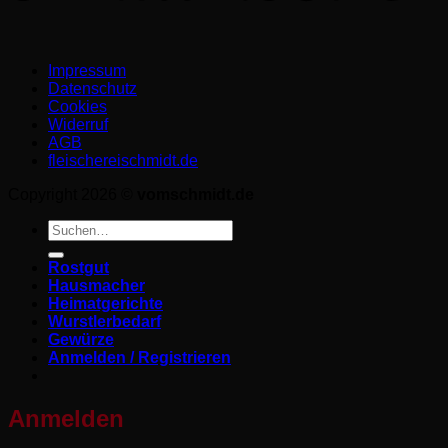
Impressum
Datenschutz­
Cookies
Widerruf
AGB
fleischereischmidt.de
Copyright 2026 ©
vomschmidt.de
Suchen
nach:
Rostgut
Hausmacher
Heimatgerichte
Wurstlerbedarf
Gewürze
Anmelden / Registrieren
Anmelden