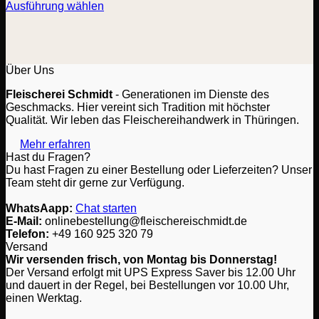
Ausführung wählen
Dieses
Produkt
weist
mehrere
Varianten
Über Uns
auf.
Fleischerei Schmidt
- Generationen im Dienste des
Die
Geschmacks. Hier vereint sich Tradition mit höchster
Optionen
Qualität. Wir leben das Fleischereihandwerk in Thüringen.
können
auf
Mehr erfahren
der
Hast du Fragen?
Produktseite
Du hast Fragen zu einer Bestellung oder Lieferzeiten? Unser
gewählt
Team steht dir gerne zur Verfügung.
werden
WhatsAapp:
Chat starten
E-Mail:
onlinebestellung@fleischereischmidt.de
Telefon:
‎+49 160 925 320 79
Versand
Wir versenden frisch, von Montag bis Donnerstag!
Der Versand erfolgt mit UPS Express Saver bis 12.00 Uhr
und dauert in der Regel, bei Bestellungen vor 10.00 Uhr,
einen Werktag.