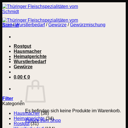
Zum
Inhalt
springen
Start
/
Wurstlerbedarf
/
Gewürze
/
Gewürzmischung
Rostgut
Hausmacher
Heimatgerichte
Wurstlerbedarf
Gewürze
0,00
€
0
Filter
Kategorien
Es befinden sich keine Produkte im Warenkorb.
Hausmacher
(38)
Heimatgerichte
(34)
Zurück zum Shop
Rostgut
(31)