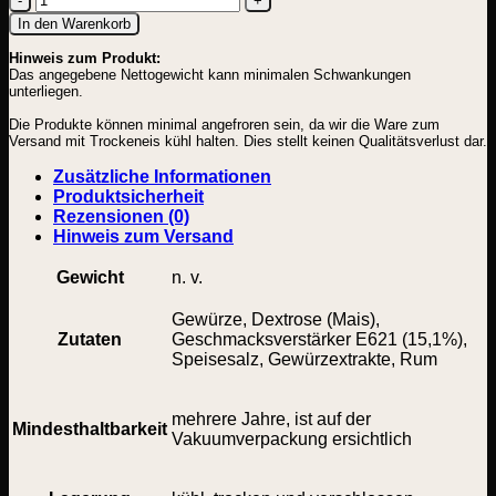
Aufschnitt
In den Warenkorb
Klassik
Hinweis zum Produkt:
B
Das angegebene Nettogewicht kann minimalen Schwankungen
Brühwurst-
unterliegen.
Gewürz
Menge
Die Produkte können minimal angefroren sein, da wir die Ware zum
Versand mit Trockeneis kühl halten. Dies stellt keinen Qualitätsverlust dar.
Zusätzliche Informationen
Produktsicherheit
Rezensionen (0)
Hinweis zum Versand
Gewicht
n. v.
Gewürze, Dextrose (Mais),
Zutaten
Geschmacksverstärker E621 (15,1%),
Speisesalz, Gewürzextrakte, Rum
mehrere Jahre, ist auf der
Mindesthaltbarkeit
Vakuumverpackung ersichtlich