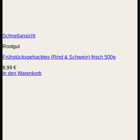
Schnellansicht
Rostgut
Frühstücksgehacktes (Rind & Schwein) frisch 500g
8,99
€
In den Warenkorb