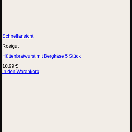
Schnellansicht
Rostgut
Hüttenbratwurst mit Bergkäse 5 Stück
10,99
€
In den Warenkorb