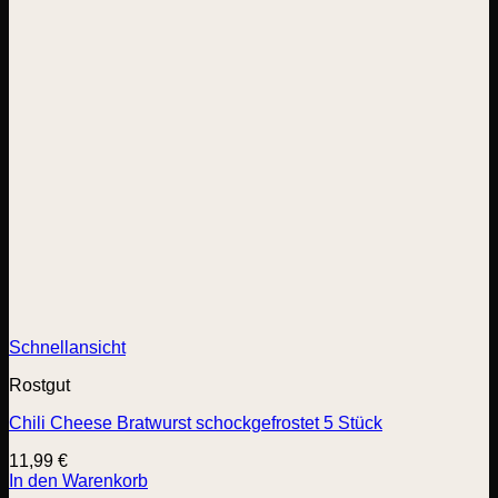
Schnellansicht
Rostgut
Chili Cheese Bratwurst schockgefrostet 5 Stück
11,99
€
In den Warenkorb