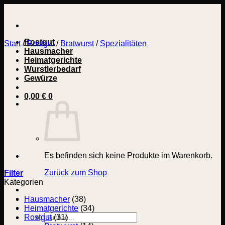
Zum
Inhalt
springen
Rostgut
Start
/
Rostgut
/
Bratwurst
/
Spezialitäten
Hausmacher
Heimatgerichte
Wurstlerbedarf
Gewürze
0,00
€
0
Es befinden sich keine Produkte im Warenkorb.
Zurück zum Shop
Filter
Kategorien
Hausmacher
(38)
Heimatgerichte
(34)
Suchen
Rostgut
(31)