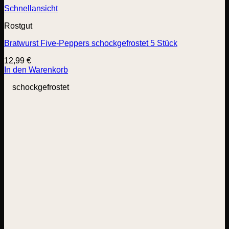
Schnellansicht
Rostgut
Bratwurst Five-Peppers schockgefrostet 5 Stück
12,99
€
In den Warenkorb
schockgefrostet