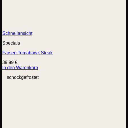
Schnellansicht
Specials
Färsen Tomahawk Steak
39,99
€
In den Warenkorb
schockgefrostet