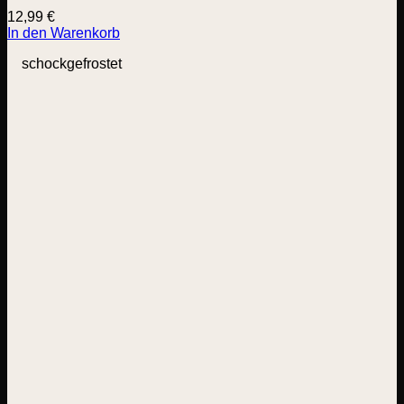
12,99
€
In den Warenkorb
schockgefrostet