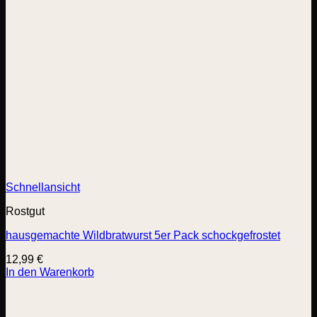
Schnellansicht
Rostgut
hausgemachte Wildbratwurst 5er Pack schockgefrostet
12,99
€
In den Warenkorb