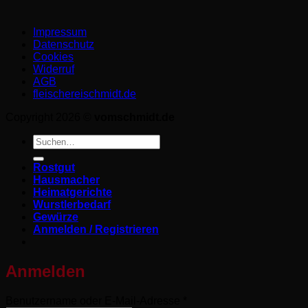
Impressum
Datenschutz­
Cookies
Widerruf
AGB
fleischereischmidt.de
Copyright 2026 ©
vomschmidt.de
Suchen
nach:
Rostgut
Hausmacher
Heimatgerichte
Wurstlerbedarf
Gewürze
Anmelden / Registrieren
Anmelden
Erforderlich
Benutzername oder E-Mail-Adresse
*