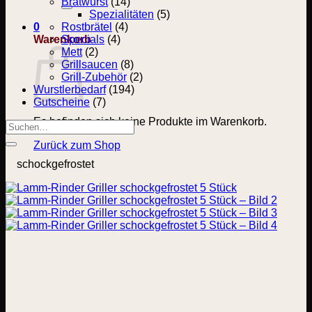
nach:
Bratwurst
(14)
Spezialitäten
(5)
0
Rostbrätel
(4)
Warenkorb
Specials
(4)
Mett
(2)
Grillsaucen
(8)
Grill-Zubehör
(2)
Wurstlerbedarf
(194)
Gutscheine
(7)
Es befinden sich keine Produkte im Warenkorb.
Suchen
nach:
Zurück zum Shop
schockgefrostet