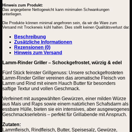
Hinweis zum Produkt:
Das angegebene Nettogewicht kann minimalen Schwankungen
unterliegen.
Die Produkte können minimal angefroren sein, da wir die Ware zum
Versand mit Trockeneis kühl halten. Dies stellt keinen Qualitätsverlust dar.
Beschreibung
Zusätzliche Informationen
Rezensionen (0)
Hinweis zum Versand
Lamm-Rinder Griller – Schockgefrostet, würzig & edel
Fünf Stück feinster Grillgenuss: Unsere schockgefrosteten
Lamm-Rinder Griller vereinen das aromatische Fleisch von
Lamm und Rind mit einem Hauch Butter für besonders
saftige Textur und vollen Geschmack.
Verfeinert mit ausgewählten Gewürzen, einer milden Würze
aus Mais und Raps sowie einem natürlichen Schafsdarm als
essbare Hülle, bieten sie ein intensives, aber ausgewogenes
Geschmackserlebnis – perfekt für Grillabende mit Anspruch.
Zutaten:
Lammfleisch, Rindfleisch, Butter, Speisesalz, Gewürze,