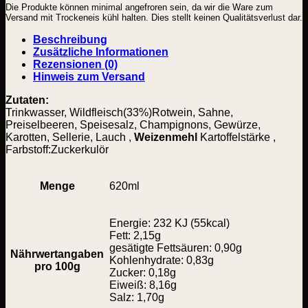
Die Produkte können minimal angefroren sein, da wir die Ware zum
Versand mit Trockeneis kühl halten. Dies stellt keinen Qualitätsverlust dar.
Beschreibung
Zusätzliche Informationen
Rezensionen (0)
Hinweis zum Versand
Zutaten:
Trinkwasser, Wildfleisch(33%)Rotwein, Sahne,
Preiselbeeren, Speisesalz, Champignons, Gewürze,
Karotten, Sellerie, Lauch ,
Weizenmehl
Kartoffelstärke ,
Farbstoff:Zuckerkulör
Menge
620ml
Energie: 232 KJ (55kcal)
Fett: 2,15g
gesätigte Fettsäuren: 0,90g
Nährwertangaben
Kohlenhydrate: 0,83g
pro 100g
Zucker: 0,18g
Eiweiß: 8,16g
Salz: 1,70g