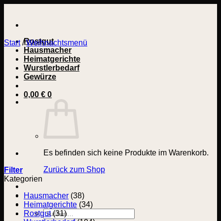
Zum
Inhalt
springen
Rostgut
Start
/
Weihnachtsmenü
Hausmacher
Heimatgerichte
Wurstlerbedarf
Gewürze
0,00
€
0
Es befinden sich keine Produkte im Warenkorb.
Zurück zum Shop
Filter
Kategorien
Hausmacher
(38)
Heimatgerichte
(34)
Suchen
Rostgut
(31)