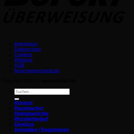
Impressum
Datenschutz­
Cookies
Widerruf
AGB
fleischereischmidt.de
Copyright 2026 ©
vomschmidt.de
Suchen
nach:
Rostgut
Hausmacher
Heimatgerichte
Wurstlerbedarf
Gewürze
Anmelden / Registrieren