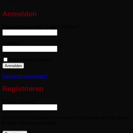
Anmelden
Erforderlich
Benutzername oder E-Mail-Adresse
*
Erforderlich
Passwort
*
Angemeldet bleiben
Anmelden
Passwort vergessen?
Registrieren
Erforderlich
E-Mail-Adresse
*
Ein Link zum Erstellen eines neuen Passworts wird an deine
E-Mail-Adresse gesendet.