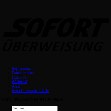
S
Impressum
Datenschutz­
Cookies
Widerruf
AGB
fleischereischmidt.de
Copyright 2026 ©
vomschmidt.de
Suchen