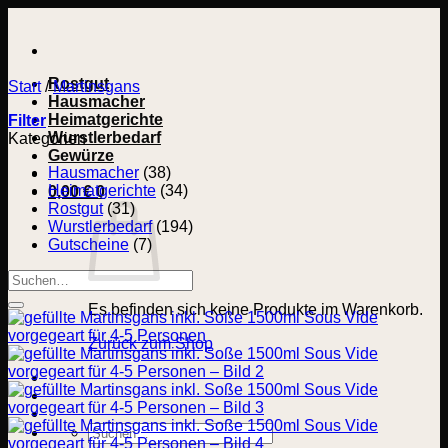
Zum
Inhalt
springen
Rostgut
Start
/
Martinsgans
Hausmacher
Heimatgerichte
Filter
Wurstlerbedarf
Kategorien
Gewürze
Hausmacher
(38)
Heimatgerichte
(34)
0,00
€
0
Rostgut
(31)
Wurstlerbedarf
(194)
Gutscheine
(7)
Suchen
nach:
Es befinden sich keine Produkte im Warenkorb.
Zurück zum Shop
Suchen