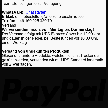
Team steht dir gerne zur Verfügung.
WhatsAapp:
Chat starten
E-Mail:
onlinebestellung@fleischereischmidt.de
Telefon:
‎+49 160 925 320 79
Versand
Wir versenden frisch, von Montag bis Donnerstag!
Der Versand erfolgt mit UPS Express Saver bis 12.00 Uhr
und dauert in der Regel, bei Bestellungen vor 10.00 Uhr,
einen Werktag.
Versand von ungekühlten Produkten:
Gläser und andere Produkte, welche nicht mit Trockeneis
gekühlt werden, versenden wir mit UPS Standard innerhalb
von 2 Werktagen.
P