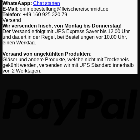
WhatsAapp:
Chat starten
E-Mail:
onlinebestellung@fleischereischmidt.de
Telefon:
‎+49 160 925 320 79
Versand
Wir versenden frisch, von Montag bis Donnerstag!
Der Versand erfolgt mit UPS Express Saver bis 12.00 Uhr
und dauert in der Regel, bei Bestellungen vor 10.00 Uhr,
einen Werktag.
Versand von ungekühlten Produkten:
Gläser und andere Produkte, welche nicht mit Trockeneis
gekühlt werden, versenden wir mit UPS Standard innerhalb
von 2 Werktagen.
P