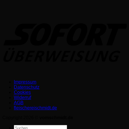
S
Impressum
Datenschutz­
Cookies
Widerruf
AGB
fleischereischmidt.de
Copyright 2026 ©
vomschmidt.de
Suchen