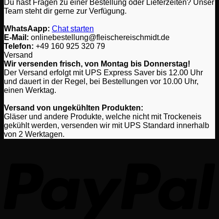
Du hast Fragen zu einer Bestellung oder Lieferzeiten? Unser
Team steht dir gerne zur Verfügung.
WhatsAapp:
Chat starten
E-Mail:
onlinebestellung@fleischereischmidt.de
Telefon:
‎+49 160 925 320 79
Versand
Wir versenden frisch, von Montag bis Donnerstag!
Der Versand erfolgt mit UPS Express Saver bis 12.00 Uhr
und dauert in der Regel, bei Bestellungen vor 10.00 Uhr,
einen Werktag.
Versand von ungekühlten Produkten:
Gläser und andere Produkte, welche nicht mit Trockeneis
gekühlt werden, versenden wir mit UPS Standard innerhalb
von 2 Werktagen.
P