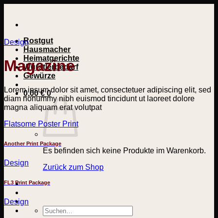
Zum
Inhalt
springen
Rostgut
Design
Hausmacher
Heimatgerichte
Magazine
Wurstlerbedarf
Gewürze
Lorem ipsum dolor sit amet, consectetuer adipiscing elit, sed
0,00
€
0
diam nonummy nibh euismod tincidunt ut laoreet dolore
magna aliquam erat volutpat
Flatsome Poster Print
Another Print Package
Es befinden sich keine Produkte im Warenkorb.
Design
Zurück zum Shop
FL3 Print Package
Design
Suchen